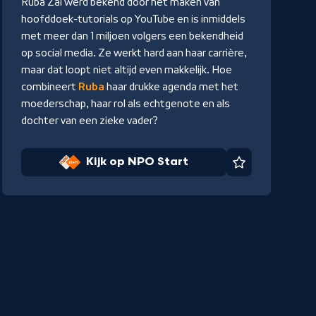
Ruba Zai werd bekend door het maken van
Start
hoofddoek-tutorials op YouTube en is inmiddels
met meer dan 1 miljoen volgers een bekendheid
op social media. Ze werkt hard aan haar carrière,
maar dat loopt niet altijd even makkelijk. Hoe
combineert
Ruba
haar drukke agenda met het
moederschap, haar rol als echtgenote en als
dochter van een zieke vader?
Kijk op NPO Start
Favoriet