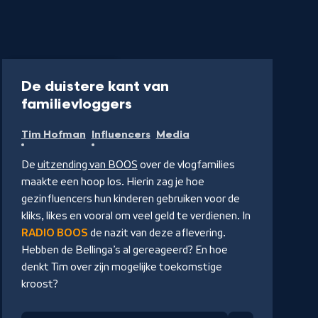
Podcast
34 min
De duistere kant van
-
familievloggers
Luister
Tim Hofman
Influencers
Media
de
podcast
De
uitzending van BOOS
over de vlogfamilies
maakte een hoop los. Hierin zag je hoe
gezinfluencers hun kinderen gebruiken voor de
kliks, likes en vooral om veel geld te verdienen. In
RADIO BOOS
de nazit van deze aflevering.
Hebben de Bellinga’s al gereageerd? En hoe
denkt Tim over zijn mogelijke toekomstige
kroost?