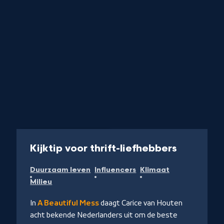
Programma
45 min
-
Kijktip voor thrift-liefhebbers
Kijk
Duurzaam leven
Influencers
Klimaat
op
Milieu
NPO
Start
In
A Beautiful Mess
daagt Carice van Houten
acht bekende Nederlanders uit om de beste