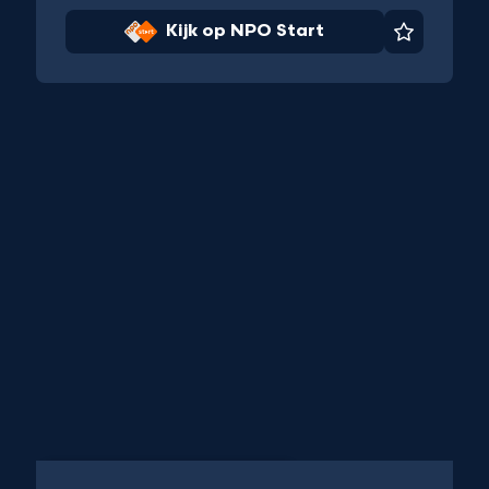
Kijk op NPO Start
Favoriet
iet
Documentaire
1 uur 26 min