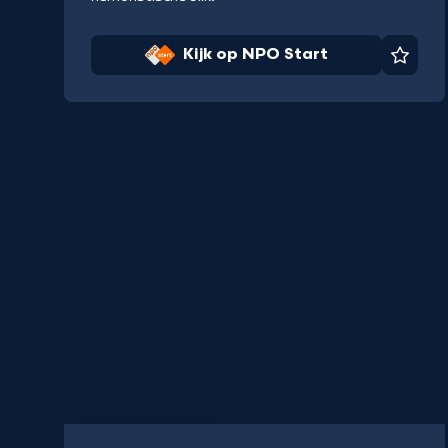
Kijk op NPO Start
Favor
Podcast
12 min