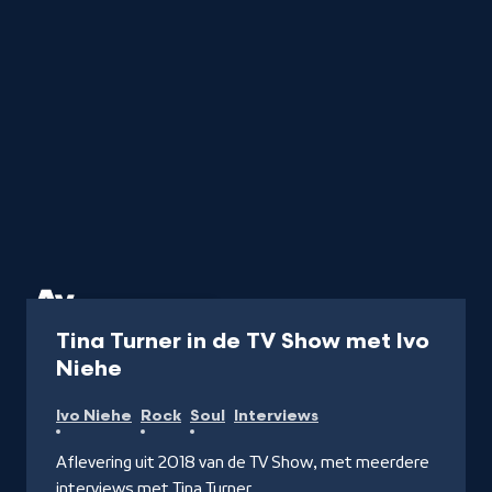
Programma
50 min
Tina Turner in de TV Show met Ivo
-
Niehe
Kijk
Ivo Niehe
Rock
Soul
Interviews
op
NPO
Aflevering uit 2018 van de TV Show, met meerdere
Start
interviews met Tina Turner.