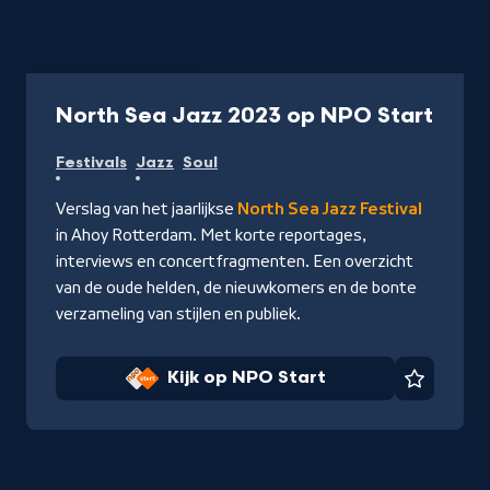
Uitzending
1 uur
-
North Sea Jazz 2023 op NPO Start
Kijk
Festivals
Jazz
Soul
op
NPO
Verslag van het jaarlijkse
North Sea Jazz Festival
Start
in Ahoy Rotterdam. Met korte reportages,
interviews en concertfragmenten. Een overzicht
van de oude helden, de nieuwkomers en de bonte
verzameling van stijlen en publiek.
Kijk op NPO Start
Favorie