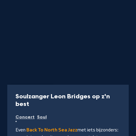
Concert
60 min
Soulzanger Leon Bridges op z'n
-
best
Kijk
Concert
Soul
op
NPO
Even
Back To North Sea Jazz
met iets bijzonders:
Start