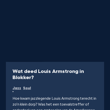
Podcast
50 min
Wat deed Louis Armstrong in
-
Blokker?
Luister
Jazz
Soul
de
podcast
Hoe kwam jazzlegende Louis Armstrong terecht in
zo'n klein dorp? Was het een toevalstreffer of