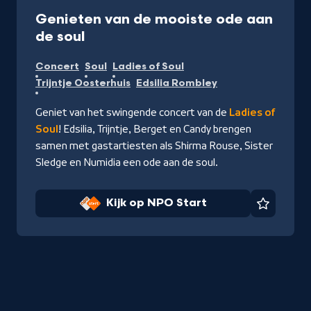
Concert
50 min
Genieten van de mooiste ode aan
-
de soul
Kijk
Concert
Soul
Ladies of Soul
op
Trijntje Oosterhuis
Edsilia Rombley
NPO
Start
Geniet van het swingende concert van de
Ladies of
Soul
! Edsilia, Trijntje, Berget en Candy brengen
samen met gastartiesten als Shirma Rouse, Sister
Sledge en Numidia een ode aan de soul.
Kijk op NPO Start
Favorie