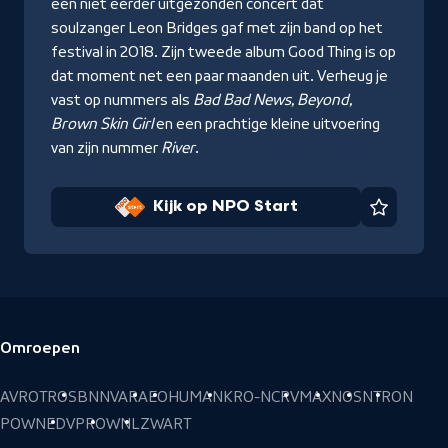
een niet eerder uitgezonden concert dat
soulzanger Leon Bridges gaf met zijn band op het
festival in 2018. Zijn tweede album Good Thing is op
dat moment net een paar maanden uit. Verheug je
vast op nummers als
Bad Bad News, Beyond,
Brown Skin Girl
en een prachtige kleine uitvoering
van zijn nummer
River
.
Kijk op NPO Start
Favorie
Omroepen
Voettekst
AVROTROS
BNNVARA
EO
HUMAN
KRO-NCRV
MAX
NOS
NTR
ON
POWNED
VPRO
WNL
ZWART