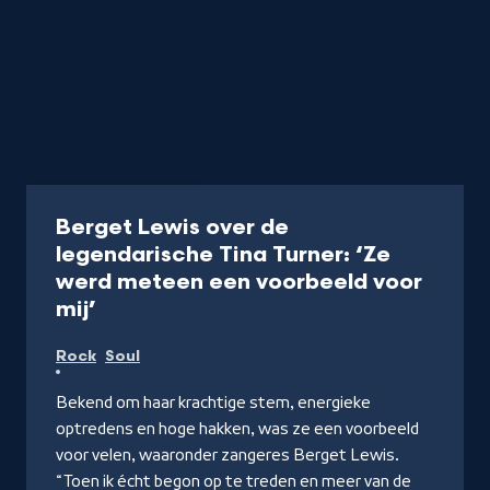
Aflevering
6 min
Berget Lewis over de
legendarische Tina Turner: ‘Ze
werd meteen een voorbeeld voor
-
mij’
Kijk
Rock
Soul
op
WNL.tv
Bekend om haar krachtige stem, energieke
optredens en hoge hakken, was ze een voorbeeld
voor velen, waaronder zangeres Berget Lewis.
“Toen ik écht begon op te treden en meer van de