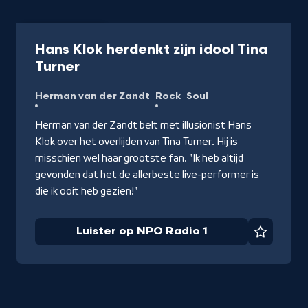
Radio
5 min
Hans Klok herdenkt zijn idool Tina
-
Turner
Luister
Herman van der Zandt
Rock
Soul
op
NPO
Herman van der Zandt belt met illusionist Hans
Radio
Klok over het overlijden van Tina Turner. Hij is
1
misschien wel haar grootste fan. "Ik heb altijd
gevonden dat het de allerbeste live-performer is
die ik ooit heb gezien!"
Luister op NPO Radio 1
Favorie