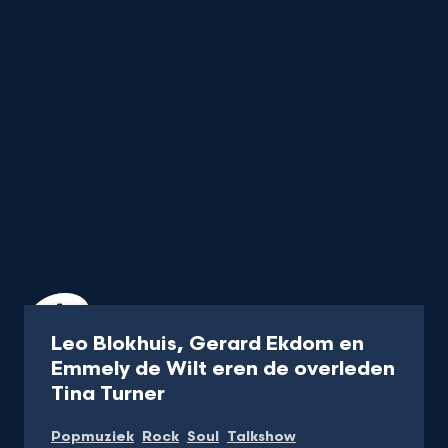
Programma
17 min
Leo Blokhuis, Gerard Ekdom en
Emmely de Wilt eren de overleden
-
Tina Turner
Kijk
Popmuziek
Rock
Soul
Talkshow
op