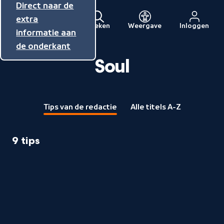
Direct naar de
Direct naar de
Direct naar de
inhoud
hoofdnavigatie
extra
Zoeken
Weergave
Inloggen
Menu
informatie aan
Naar
de onderkant
de
beginpagina
Soul
van
NPO
Tips van de redactie
Alle titels A-Z
9 tips