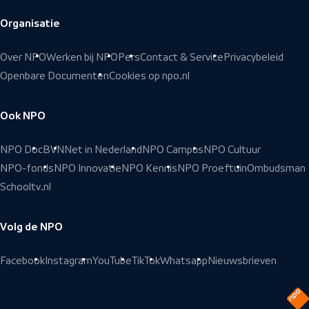
Organisatie
Over NPO
Werken bij NPO
Pers
Contact & Service
Privacybeleid
Openbare Documenten
Cookies op npo.nl
Ook NPO
NPO Doc
BVN
Net in Nederland
NPO Campus
NPO Cultuur
NPO-fonds
NPO Innovatie
NPO Kennis
NPO Proeftuin
Ombudsman
Schooltv.nl
Volg de NPO
Facebook
Instagram
YouTube
TikTok
Whatsapp
Nieuwsbrieven