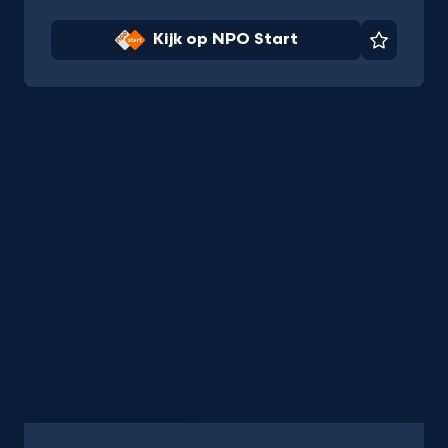
Kijk op NPO Start
Favorie
Programma
45 min