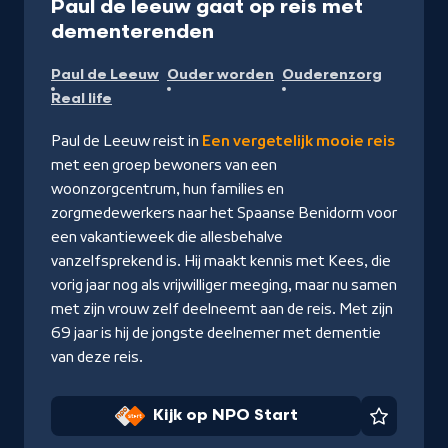
Paul de leeuw gaat op reis met
-
dementerenden
Kijk
Paul de Leeuw
Ouder worden
Ouderenzorg
op
Real life
NPO
Start
Paul de Leeuw reist in
Een vergetelijk mooie reis
met een groep bewoners van een
woonzorgcentrum, hun families en
zorgmedewerkers naar het Spaanse Benidorm voor
een vakantieweek die allesbehalve
vanzelfsprekend is. Hij maakt kennis met Kees, die
vorig jaar nog als vrijwilliger meeging, maar nu samen
met zijn vrouw zelf deelneemt aan de reis. Met zijn
69 jaar is hij de jongste deelnemer met dementie
van deze reis.
Kijk op NPO Start
Favorie