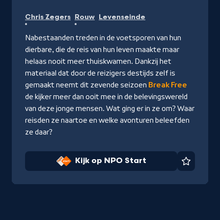
Kijk
Chris Zegers
Rouw
Levenseinde
op
NPO
Nabestaanden treden in de voetsporen van hun
Start
dierbare, die de reis van hun leven maakte maar
helaas nooit meer thuiskwamen. Dankzij het
materiaal dat door de reizigers destijds zelf is
gemaakt neemt dit zevende seizoen
Break Free
de kijker meer dan ooit mee in de belevingswereld
van deze jonge mensen. Wat ging er in ze om? Waar
reisden ze naartoe en welke avonturen beleefden
ze daar?
Kijk op NPO Start
Favorie