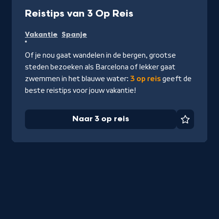
Website
-
Reistips van 3 Op Reis
Naar
Vakantie
Spanje
3
op
Of je nou gaat wandelen in de bergen, grootse
reis
steden bezoeken als Barcelona of lekker gaat
zwemmen in het blauwe water:
3 op reis
geeft de
beste reistips voor jouw vakantie!
Naar 3 op reis
Favorie