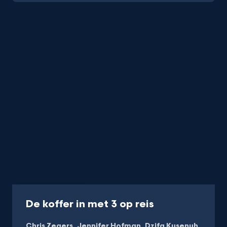
Podcast
35 min
-
De koffer in met 3 op reis
Luister
Chris Zegers
Jennifer Hofman
Dzifa Kusenuh