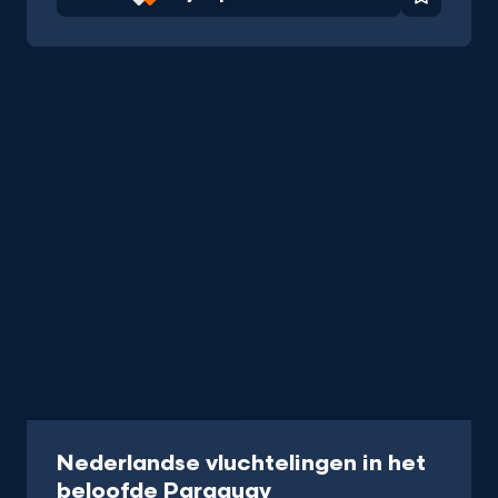
Favorie
Documentaire
40 min
Nederlandse vluchtelingen in het
-
beloofde Paraguay