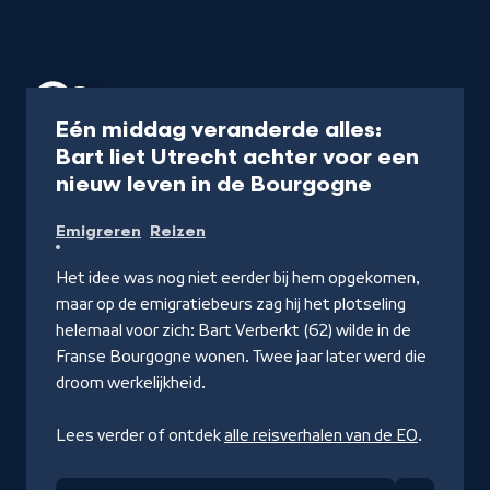
Artikel
Eén middag veranderde alles:
Bart liet Utrecht achter voor een
-
nieuw leven in de Bourgogne
Lees
Emigreren
Reizen
verder
op
Het idee was nog niet eerder bij hem opgekomen,
EO.nl
maar op de emigratiebeurs zag hij het plotseling
helemaal voor zich: Bart Verberkt (62) wilde in de
Franse Bourgogne wonen. Twee jaar later werd die
droom werkelijkheid.
Lees verder of ontdek
alle reisverhalen van de EO
.