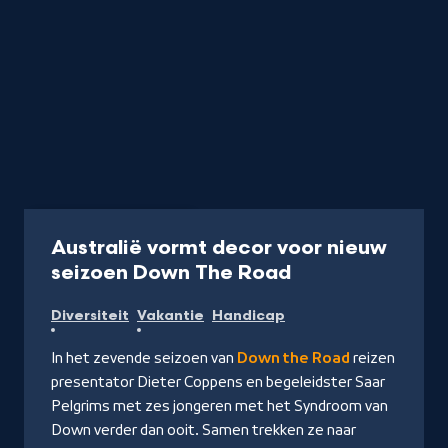
Programma
55 min
Australië vormt decor voor nieuw
-
seizoen Down The Road
Kijk
Diversiteit
Vakantie
Handicap
op
NPO
In het zevende seizoen van
Down the Road
reizen
Start
presentator Dieter Coppens en begeleidster Saar
Pelgrims met zes jongeren met het Syndroom van
Down verder dan ooit. Samen trekken ze naar