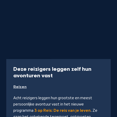
Programma
30 min
Deze reizigers leggen zelf hun
-
avonturen vast
Kijk
Reizen
op
NPO
Acht reizigers leggen hun grootste en meest
Start
persoonlijke avontuur vast in het nieuwe
programma
3 op Reis: De reis van je leven
. Ze
gaan het onbekende tegemoet, ontmoeten