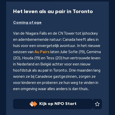
Programma
45 min
-
Het leven als au pair in Toronto
Kijk
Coming of age
op
NPO
Van de Niagara Falls en de CN Tower tot ijshockey
Start
en adembenemende natuur: Canada heeft alles in
huis voor een onvergetelijk avontuur. In het nieuwe
seizoen van
Au Pairs
laten Julie Sofie (19), Gemima
(20), Houda (19) en Tess (20) hun vertrouwde leven
in Nederland en België achter voor een nieuw
hoofdstuk als au pair in Toronto. Drie maanden lang
wonen ze bij Canadese gastgezinnen, zorgen ze
voor kinderen en proberen ze hun weg te vinden in
een omgeving waar alles anders is dan thuis.
Kijk op NPO Start
Favorie