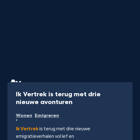
Programma
45 min
Ik Vertrek is terug met drie
-
nieuwe avonturen
Kijk
Wonen
Emigreren
op
NPO
Ik Vertrek
is terug met drie nieuwe
Start
emigratieverhalen vol lef en