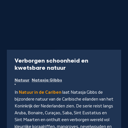
Programma
45 min
Verborgen schoonheid en
-
kwetsbare natuur
Kijk
Natuur
Natasja Gibbs
op
NPO
In
Natuur in de Cariben
laat Natasja Gibbs de
Start
bijzondere natuur van de Caribische eilanden van het
Koninkrijk der Nederlanden zien. De serie reist langs
Aruba, Bonaire, Curaçao, Saba, Sint Eustatius en
Sint Maarten en onthult een verborgen wereld vol
kleurrijke koraalriffen, mangroves, nevelwouden en