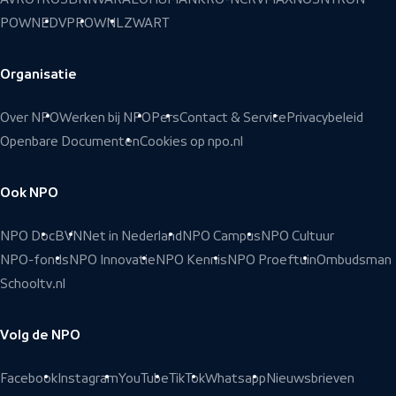
POWNED
VPRO
WNL
ZWART
Organisatie
Over NPO
Werken bij NPO
Pers
Contact & Service
Privacybeleid
Openbare Documenten
Cookies op npo.nl
Ook NPO
NPO Doc
BVN
Net in Nederland
NPO Campus
NPO Cultuur
NPO-fonds
NPO Innovatie
NPO Kennis
NPO Proeftuin
Ombudsman
Schooltv.nl
Volg de NPO
Facebook
Instagram
YouTube
TikTok
Whatsapp
Nieuwsbrieven