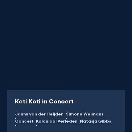
Uitzending
1 uur 5 min
-
Keti Koti in Concert
Kijk
Janny van der Heijden
Simone Weimans
op
Concert
Koloniaal Verleden
Natasja Gibbs
NPO
Start