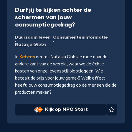
Programma
30 min
Durf jij te kijken achter de
schermen van jouw
-
consumptiegedrag?
Kijk
Duurzaam leven
Consumenteninformatie
op
Natasja Gibbs
NPO
Start
In
Ketens
neemt Natasja Gibbs je mee naar de
andere kant van de wereld, waar we de échte
kosten van onze levensstijl blootleggen. Wie
betaalt de prijs voor jouw gemak? Welk effect
heeft jouw consumptiegedrag op de mensen die de
producten maken?
Kijk op NPO Start
Favorie