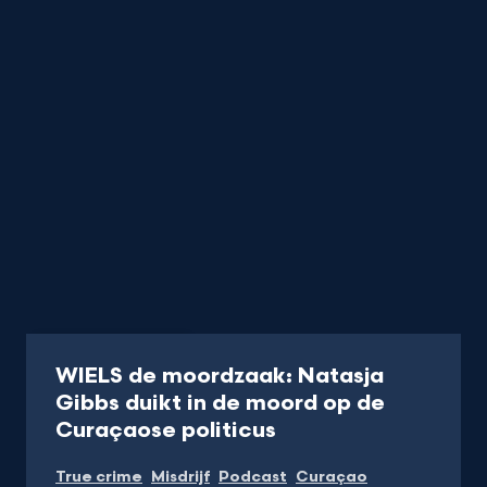
Podcast
35 min
WIELS de moordzaak: Natasja
Gibbs duikt in de moord op de
-
Curaçaose politicus
Luister
True crime
Misdrijf
Podcast
Curaçao
de