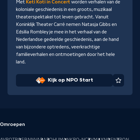
Met
Keti Koti in Concert
worden verhalen van de
koloniale geschiedenis in een groots, muzikaal
theaterspektakel tot leven gebracht. Vanuit
Koninklijk Theater Carré nemen Natasja Gibbs en
Edsilia Rombley je mee in het verhaal van de
Nederlandse gedeelde geschiedenis, aan de hand
van bijzondere optredens, veerkrachtige
familieverhalen en ontmoetingen door het hele
land.
Kijk op NPO Start
Favorie
Omroepen
Voettekst
AVROTROS
BNNVARA
EO
HUMAN
KRO-NCRV
MAX
NOS
NTR
ON