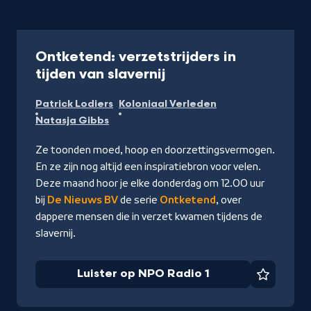
Radio
Ontketend: verzetstrijders in
-
tijden van slavernij
Luister
Patrick Lodiers
Koloniaal Verleden
op
Natasja Gibbs
NPO
Radio
Ze toonden moed, hoop en doorzettingsvermogen.
1
En ze zijn nog altijd een inspiratiebron voor velen.
Deze maand hoor je elke donderdag om 12.00 uur
bij
De Nieuws BV
de serie
Ontketend
, over
dappere mensen die in verzet kwamen tijdens de
slavernij.
Luister op NPO Radio 1
Favorie