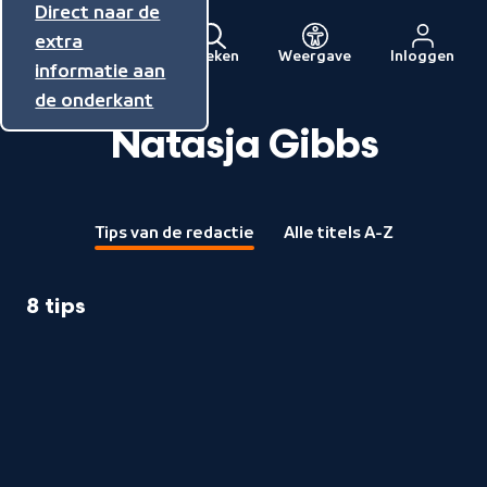
Direct naar de
Direct naar de
Direct naar de
inhoud
hoofdnavigatie
extra
Zoeken
Weergave
Inloggen
Menu
informatie aan
Naar
de onderkant
de
beginpagina
Natasja Gibbs
van
NPO
Tips van de redactie
Alle titels A-Z
8 tips