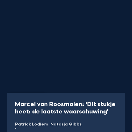
Radio
4 min
Marcel van Roosmalen: 'Dit stukje
-
heet: de laatste waarschuwing'
Naar
Patrick Lodiers
Natasja Gibbs
NPO