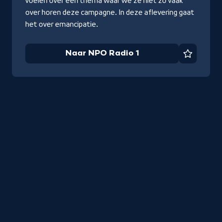
voelen over een thema waar we ze niet zo vaak
over horen deze campagne. In deze aflevering gaat
het over emancipatie.
Naar NPO Radio 1
Favorie