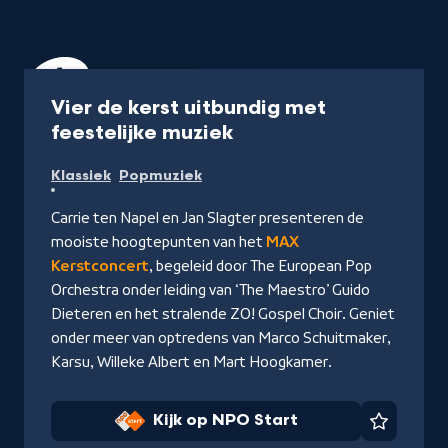
Concert
1 uur 6 min
Vier de kerst uitbundig met
-
feestelijke muziek
Kijk
Klassiek
Popmuziek
op
NPO
Carrie ten Napel en Jan Slagter presenteren de
Start
mooiste hoogtepunten van het
MAX
Kerstconcert
, begeleid door The European Pop
Orchestra onder leiding van ‘The Maestro’ Guido
Dieteren en het stralende ZO! Gospel Choir. Geniet
onder meer van optredens van Marco Schuitmaker,
Karsu, Willeke Albert en Mart Hoogkamer.
Kijk op NPO Start
Favorie