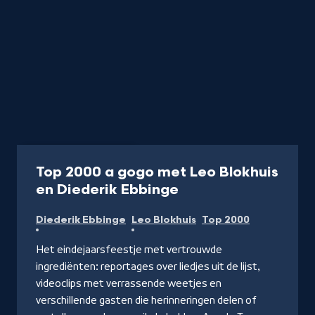
Programma
55 min
Top 2000 a gogo met Leo Blokhuis
-
en Diederik Ebbinge
Kijk
Diederik Ebbinge
Leo Blokhuis
Top 2000
op
NPO
Het eindejaarsfeestje met vertrouwde
Start
ingrediënten: reportages over liedjes uit de lijst,
videoclips met verrassende weetjes en
verschillende gasten die herinneringen delen of