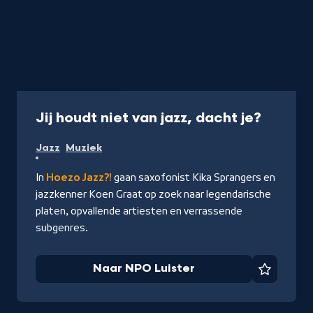
Podcast
30 min
-
Jij houdt niet van jazz, dacht je?
Naar
Jazz
Muziek
NPO
Luister
In
Hoezo Jazz?!
gaan saxofonist Kika Sprangers en
jazzkenner Koen Graat op zoek naar legendarische
platen, opvallende artiesten en verrassende
subgenres.
Naar NPO Luister
Favorie