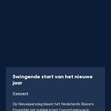
Concert
1 uur 20 min
Swingende start van het nieuwe
-
jaar
Kijk
Concert
op
NPO
Op Nieuwjaarsdag blaast het Nederlands Blazers
Start
Ensemble het publiek in het Concertgebouw in