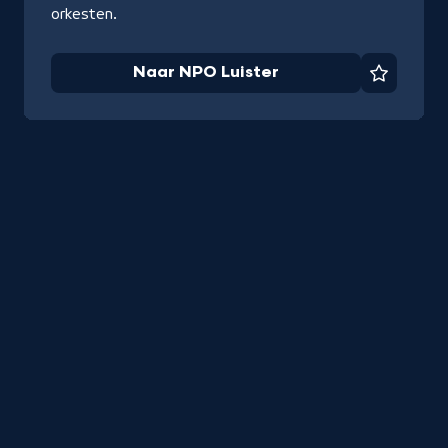
orkesten.
Naar NPO Luister
Favorie