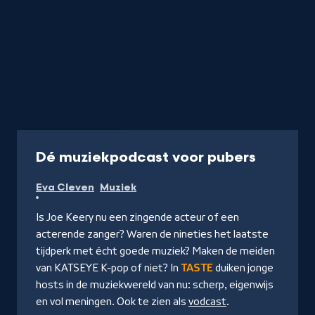
Podcast
20 min
-
Dé muziekpodcast voor pubers
Naar
Eva Cleven
Muziek
NPO
Luister
Is Joe Keery nu een zingende acteur of een
acterende zanger? Waren de nineties het laatste
tijdperk met écht goede muziek? Maken de meiden
van KATSEYE K-pop of niet? In
TASTE
duiken jonge
hosts in de muziekwereld van nu: scherp, eigenwijs
en vol meningen. Ook te zien als
vodcast
.