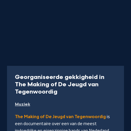
Documentaire
1 uur 17 min
Georganiseerde gekkigheid in
The Making of De Jeugd van
-
Tegenwoordig
Kijk
Muziek
op
NPO
The Making of De Jeugd van Tegenwoordig
is
Start
een documentaire over een van de meest
invloedrijke en eigenzinnige bands van Nederland.