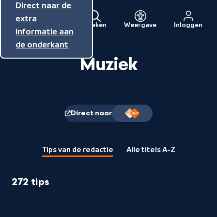
Direct naar de
Direct naar de
Direct naar de
inhoud
hoofdnavigatie
extra
Zoeken
Weergave
Inloggen
Menu
informatie aan
Naar
de onderkant
de
beginpagina
Muziek
van
NPO
Direct naar
Naam
van
de
'direct
naar'
Tips van de redactie
Alle titels A-Z
272 tips