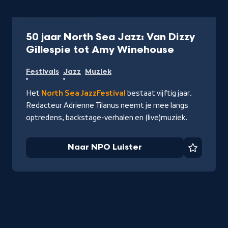
Podcast
30 min
50 jaar North Sea Jazz: Van Dizzy
-
Gillespie tot Amy Winehouse
Naar
Festivals
Jazz
Muziek
NPO
Luister
Het
North Sea Jazz
Festival
bestaat vijftig jaar.
Redacteur Adrienne Tilanus neemt je mee langs
optredens, backstage-verhalen en (live)muziek.
Naar NPO Luister
Favorie