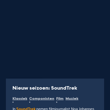
Podcast
35 min
-
Nieuw seizoen: SoundTrek
Naar
Klassiek
Componisten
Film
Muziek
NPO
Luister
In
SoundTrek
nemen filmjournalist Noa Johannes