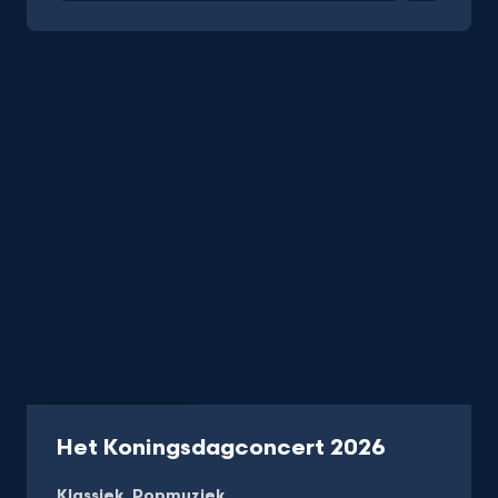
Concert
55 min
-
Het Koningsdagconcert 2026
Kijk
Klassiek
Popmuziek