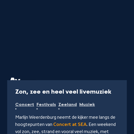
1 uur 15 min
-
Zon, zee en heel veel livemuziek
Kijk
Concert
Festivals
Zeeland
Muziek
op
NPO
Marlijn Weerdenburg neemt de kijker mee langs de
Start
hoogtepunten van
Concert at SEA
. Een weekend
vol zon, zee, strand en vooral veel muziek, met