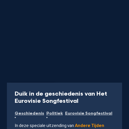
Programma
45 min
Duik in de geschiedenis van Het
-
Eurovisie Songfestival
Kijk
Geschiedenis
Politiek
Eurovisie Songfestival
op
NPO
In deze speciale uitzending van
Andere Tijden