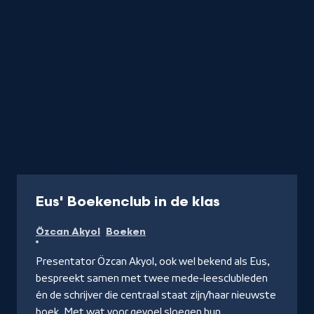
Website
9 min
-
Eus' Boekenclub in de klas
Naar
Özcan Akyol
Boeken
Schooltv.nl
Presentator Özcan Akyol, ook wel bekend als Eus,
bespreekt samen met twee mede-leesclubleden
én de schrijver die centraal staat zijn/haar nieuwste
boek. Met wat voor gevoel sloegen hun