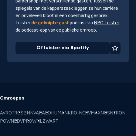
barbershop met verschillende gasten. Tussen de
spiegels van de kapperszaak leggen ze hun carrière
en privéleven bloot in een openhartig gesprek.
Luister
de geknipte gast
podcast via
NPO Luister
,
de podcast-app van de publieke omroep.
Of luister via Spotify
Favorie
Omroepen
Voettekst
AVROTROS
BNNVARA
EO
HUMAN
KRO-NCRV
MAX
NOS
NTR
ON
POWNED
VPRO
WNL
ZWART