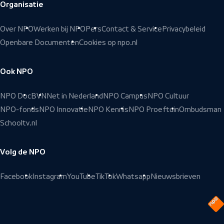
Organisatie
Over NPO
Werken bij NPO
Pers
Contact & Service
Privacybeleid
Openbare Documenten
Cookies op npo.nl
Ook NPO
NPO Doc
BVN
Net in Nederland
NPO Campus
NPO Cultuur
NPO-fonds
NPO Innovatie
NPO Kennis
NPO Proeftuin
Ombudsman
Schooltv.nl
Volg de NPO
Facebook
Instagram
YouTube
TikTok
Whatsapp
Nieuwsbrieven