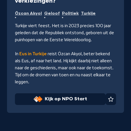
-
verkiezingen?
Kijk
Özcan Akyol
Geloof
Politiek
Turkije
op
NPO
Turkije viert feest. Het is in 2023 precies 100 jaar
Start
geleden dat de Republiek ontstond, geboren uit de
puinhopen van de Eerste Wereldoorlog.
In
Eus in Turkije
reist Özcan Akyol, beter bekend
als Eus, af naar het land. Hij kijkt daarbij niet alleen
naar de geschiedenis, maar ook naar de toekomst.
Tijd om de dromen van toen en nu naast elkaar te
leggen.
Kijk op NPO Start
Favorie