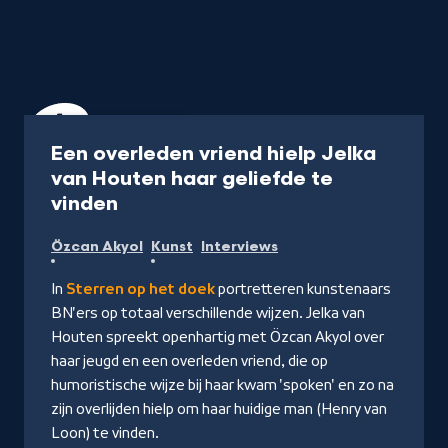
Aflevering
40 min
Een overleden vriend hielp Jelka
van Houten haar geliefde te
-
vinden
Kijk
Özcan Akyol
Kunst
Interviews
op
NPO
In
Sterren op het doek
portretteren kunstenaars
Start
BN'ers op totaal verschillende wijzen. Jelka van
Houten spreekt openhartig met Özcan Akyol over
haar jeugd en een overleden vriend, die op
humoristische wijze bij haar kwam 'spoken' en zo na
zijn overlijden hielp om haar huidige man (Henry van
Loon) te vinden.