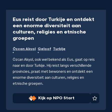
Programma
Eus reist door Turkije en ontdekt
een enorme diversiteit aan
culturen, religies en etnische
-
groepen
Kijk
Özcan Akyol
Geloof
Turkije
op
NPO
Özcan Akyol, ook wel bekend als Eus, gaat op reis
Start
naar en door Turkije. Hij reist langs verschillende
provincies, praat met bewoners en ontdekt een
enorme diversiteit aan culturen, religies en
etnische groepen.
Kijk op NPO Start
Favorie