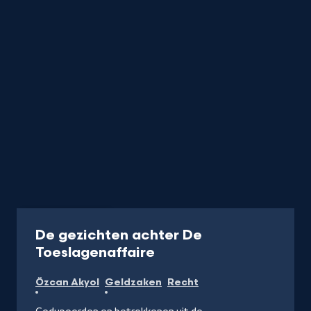
Video
12 min
De gezichten achter De
-
Toeslagenaffaire
Kijk
Özcan Akyol
Geldzaken
Recht
video's