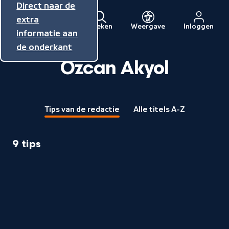
Direct naar de
Direct naar de
Direct naar de
inhoud
hoofdnavigatie
extra
Zoeken
Weergave
Inloggen
Menu
informatie aan
Naar
de onderkant
de
beginpagina
Özcan Akyol
van
NPO
Tips van de redactie
Alle titels A-Z
9 tips