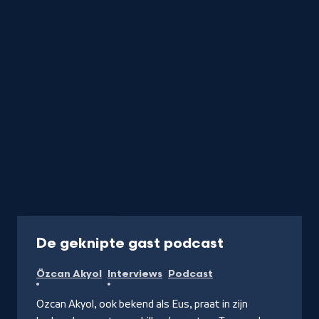
Podcast
1 uur
-
De geknipte gast podcast
Of
Özcan Akyol
Interviews
Podcast
luister
via
Ozcan Akyol, ook bekend als Eus, praat in zijn
Spotify