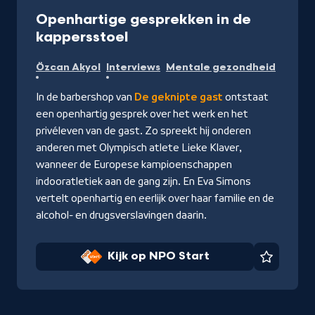
Programma
20 min
Openhartige gesprekken in de
-
kappersstoel
Kijk
Özcan Akyol
Interviews
Mentale gezondheid
op
NPO
In de barbershop van
De geknipte gast
ontstaat
Start
een openhartig gesprek over het werk en het
privéleven van de gast. Zo spreekt hij onderen
anderen met Olympisch atlete Lieke Klaver,
wanneer de Europese kampioenschappen
indooratletiek aan de gang zijn. En Eva Simons
vertelt openhartig en eerlijk over haar familie en de
alcohol- en drugsverslavingen daarin.
Kijk op NPO Start
Favorie