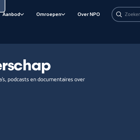
Zoeken
Aanbod
Omroepen
Over NPO
Zoeken
Bekijk onderliggend
Bekijk onderliggend
erschap
ma's, podcasts en documentaires over