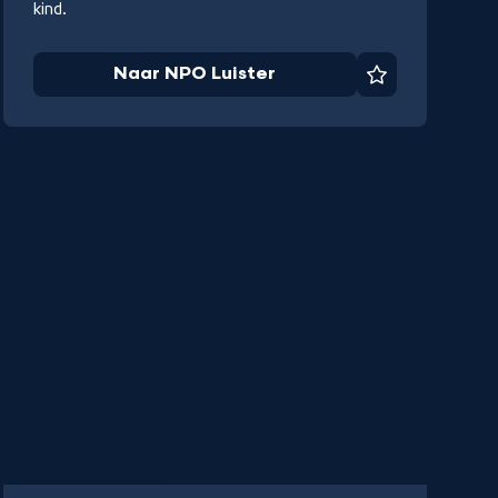
kind.
Naar NPO Luister
Favoriet