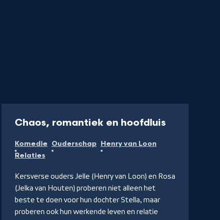
Serie
25 min
-
Chaos, romantiek en hoofdluis
Kijk
Komedie
Ouderschap
Henry van Loon
op
Relaties
NPO
Start
Kersverse ouders Jelle (Henry van Loon) en Rosa
(Jelka van Houten) proberen niet alleen het
beste te doen voor hun dochter Stella, maar
proberen ook hun werkende leven en relatie