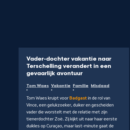
Serie
45 min
Vader-dochter vakantie naar
Terschelling verandert in een
-
gevaarlijk avontuur
Kijk
Tom Waes
Vakantie
Familie
Misdaad
op
NPO
Tom Waes kruipt voor
Badgast
in de rol van
Start
Vince, een gelukzoeker, duiker en gescheiden
vader die worstelt met de relatie met zijn
tienerdochter Zoë. Zij kijkt uit naar haar eerste
duikles op Curaçao, maar last-minute gaat de