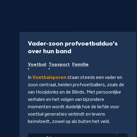
Programma
45 min
Vader-zoon profvoetbalduo's
-
over hun band
Kijk
Voetbal
Topsport
Familie
op
NPO
In
Voetbalsporen
staan steeds een vader en
Start
zoon centraal, beiden profvoetballers, zoals de
van Hooijdonks en de Blinds. Met persoonlijke
verhalen en het volgen van bijzondere
momenten wordt duidelijk hoe de liefde voor
voetbal generaties verbindt en levens
beïnvloedt, zowel op als buiten het veld.