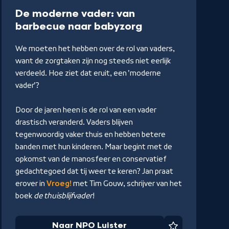
Radio
50 min
De moderne vader: van
-
barbecue naar babyzorg
Naar
We moeten het hebben over de rol van vaders,
NPO
want de zorgtaken zijn nog steeds niet eerlijk
Luister
verdeeld. Hoe ziet dat eruit, een 'moderne
vader'?
Door de jaren heen is de rol van een vader
drastisch veranderd. Vaders blijven
tegenwoordig vaker thuis en hebben betere
banden met hun kinderen. Maar begint met de
opkomst van de manosfeer en conservatief
gedachtegoed dat tij weer te keren? Jan praat
erover in
Vroeg!
met Tim Gouw, schrijver van het
boek
de thuisblijfvader
!
Naar NPO Luister