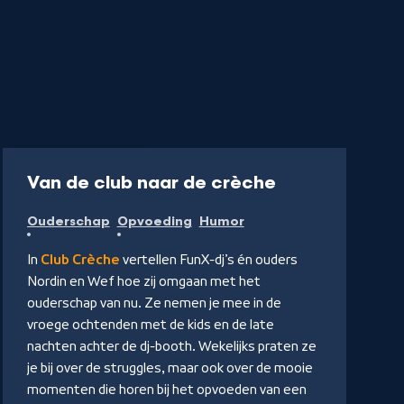
Podcast
23 min
-
Van de club naar de crèche
Naar
Ouderschap
Opvoeding
Humor
NPO
Luister
In
Club Crèche
vertellen FunX-dj’s én ouders
Nordin en Wef hoe zij omgaan met het
ouderschap van nu. Ze nemen je mee in de
vroege ochtenden met de kids en de late
nachten achter de dj-booth. Wekelijks praten ze
je bij over de struggles, maar ook over de mooie
momenten die horen bij het opvoeden van een