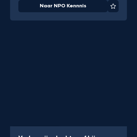
Naar NPO Kennnis
Favoriet
iet
Podcast
25 min