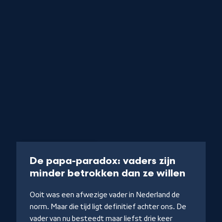
iet
Podcast
43 min
De papa-paradox: vaders zijn
-
minder betrokken dan ze willen
Naar
Ooit was een afwezige vader in Nederland de
NPO
norm. Maar die tijd ligt definitief achter ons. De
Luister
vader van nu besteedt maar liefst drie keer