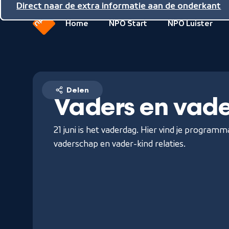
Direct naar de inhoud
Direct naar de hoofdnavigatie
Direct naar de extra informatie aan de onderkant
Home
NPO Start
NPO Luister
Naar
de
beginpagina
van
NPO
Delen
Vaders en vad
21 juni is het vaderdag. Hier vind je program
vaderschap en vader-kind relaties.