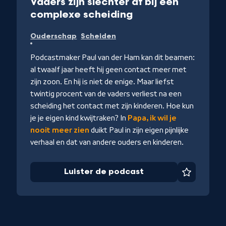
Vaders zijn slechter af bij een
-
complexe scheiding
Luister
Ouderschap
Scheiden
de
podcast
Podcastmaker Paul van der Ham kan dit beamen:
al twaalf jaar heeft hij geen contact meer met
zijn zoon. En hij is niet de enige. Maar liefst
twintig procent van de vaders verliest na een
scheiding het contact met zijn kinderen. Hoe kun
je je eigen kind kwijtraken? In
Papa, ik wil je
nooit meer zien
duikt Paul in zijn eigen pijnlijke
verhaal en dat van andere ouders en kinderen.
Luister de podcast
Favoriet