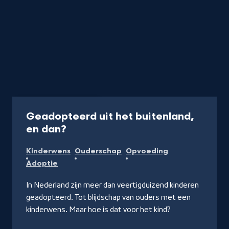
Programma
55 min
Geadopteerd uit het buitenland,
-
en dan?
Kijk
Kinderwens
Ouderschap
Opvoeding
op
Adoptie
NPO
Start
In Nederland zijn meer dan veertigduizend kinderen
geadopteerd. Tot blijdschap van ouders met een
kinderwens. Maar hoe is dat voor het kind?