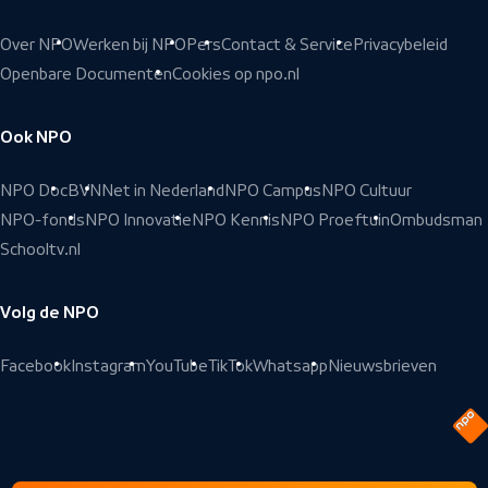
Over NPO
Werken bij NPO
Pers
Contact & Service
Privacybeleid
Openbare Documenten
Cookies op npo.nl
Ook NPO
NPO Doc
BVN
Net in Nederland
NPO Campus
NPO Cultuur
NPO-fonds
NPO Innovatie
NPO Kennis
NPO Proeftuin
Ombudsman
Schooltv.nl
Volg de NPO
Facebook
Instagram
YouTube
TikTok
Whatsapp
Nieuwsbrieven