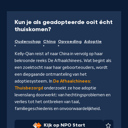
Documentaire
Kun je als geadopteerde ooit écht
-
thuiskomen?
Kijk
Ouderschap
China
Opvoeding
Adoptie
op
NPO
Kelly-Qian reist af naar China in vervolg op haar
Start
bekroonde reeks De Afhaalchinees. Wat begint als
een zoektocht naar haar geboorteouders, wordt
een diepgaande ontmanteling van het
adoptiesysteem. In
De Afhaalchinees:
Thuisbezorgd
onderzoekt ze hoe adoptie
levenslang doorwerkt: van hechtingsproblemen en
verlies tot het ontbreken van taal,
familiegeschiedenis en onvoorwaardelijkheid.
Kijk op NPO Start