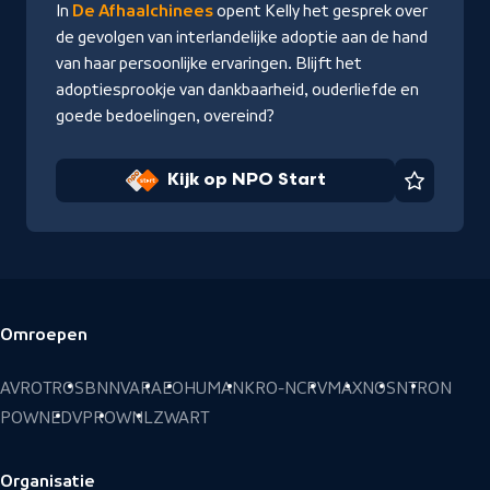
In
De Afhaalchinees
opent Kelly het gesprek over
de gevolgen van interlandelijke adoptie aan de hand
van haar persoonlijke ervaringen. Blijft het
adoptiesprookje van dankbaarheid, ouderliefde en
goede bedoelingen, overeind?
Kijk op NPO Start
Favorie
Omroepen
Voettekst
AVROTROS
BNNVARA
EO
HUMAN
KRO-NCRV
MAX
NOS
NTR
ON
POWNED
VPRO
WNL
ZWART
Organisatie