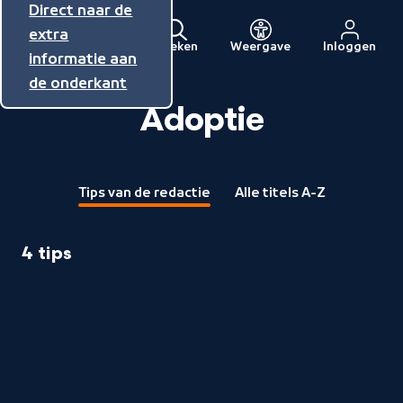
Direct naar de
Direct naar de
Direct naar de
inhoud
hoofdnavigatie
extra
Zoeken
Weergave
Inloggen
Menu
informatie aan
Naar
de onderkant
de
beginpagina
Adoptie
van
NPO
Tips van de redactie
Alle titels A-Z
4 tips