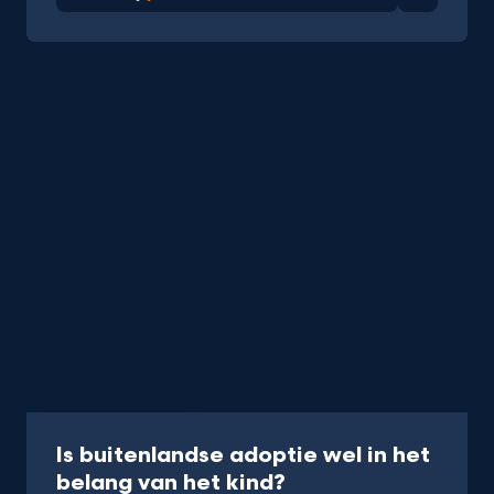
Favorie
Podcast
30 min
Is buitenlandse adoptie wel in het
-
belang van het kind?