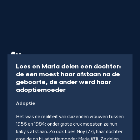
Artikel
Loes en Maria delen een dochter:
de een moest haar afstaan na de
geboorte, de ander werd haar
-
adoptiemoeder
Lees
Adoptie
op
EenVandaag
Het was de realiteit van duizenden vrouwen tussen
1956 en 1984: onder grote druk moesten ze hun
baby's afstaan. Zo ook Loes Noy (77), haar dochter
groeide op bij adoptiemoeder Maria (81). Ze delen