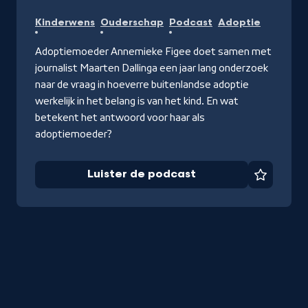
Luister
Kinderwens
Ouderschap
Podcast
Adoptie
de
podcast
Adoptiemoeder Annemieke Figee doet samen met
journalist Maarten Dallinga een jaar lang onderzoek
naar de vraag in hoeverre buitenlandse adoptie
werkelijk in het belang is van het kind. En wat
betekent het antwoord voor haar als
adoptiemoeder?
Luister de podcast
Favorie