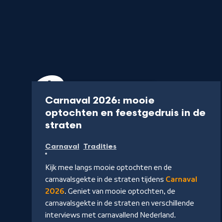
Uitzending
Vanaf 18 februari
Carnaval 2026: mooie
optochten en feestgedruis in de
-
straten
Kijk
Carnaval
Tradities
op
NPO
Kijk mee langs mooie optochten en de
Start
carnavalsgekte in de straten tijdens
Carnaval
2026
. Geniet van mooie optochten, de
carnavalsgekte in de straten en verschillende
interviews met carnavallend Nederland.