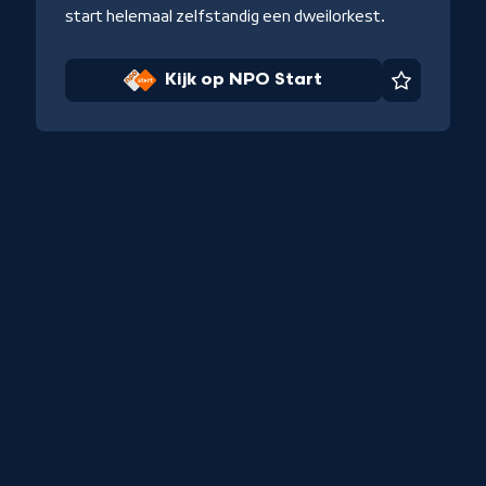
start helemaal zelfstandig een dweilorkest.
Kijk op NPO Start
Favoriet
iet