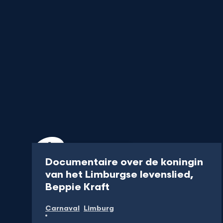
Documentaire
55 min
Documentaire over de koningin
van het Limburgse levenslied,
-
Beppie Kraft
Kijk
Carnaval
Limburg
op