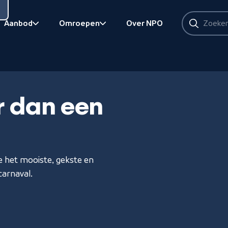
Zoeken
Aanbod
Omroepen
Over NPO
Zoeken
Bekijk onderliggend
Bekijk onderliggend
r dan een
je het mooiste, gekste en
carnaval.