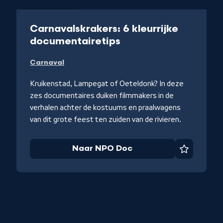
Documentaire
Carnavalskrakers: 6 kleurrijke
-
documentairetips
Naar
Carnaval
NPO
Doc
Kruikenstad, Lampegat of Oeteldonk? In deze
zes documentaires duiken filmmakers in de
verhalen achter de kostuums en praalwagens
van dit grote feest ten zuiden van de rivieren.
Naar NPO Doc
Favoriet
iet