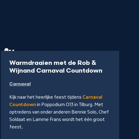
Concert
2 uur 28 min
Warmdraaien met de Rob &
-
Wijnand Carnaval Countdown
Kijk
Carnaval
op
NPO
Kijk naar het heerlijke feest tijdens
Carnaval
Start
Countdown
in Poppodium 013 in Tilburg. Met
optredens van onder anderen Bennie Solo, Chef
Soldaat en Lamme Frans wordt het één groot
feest.