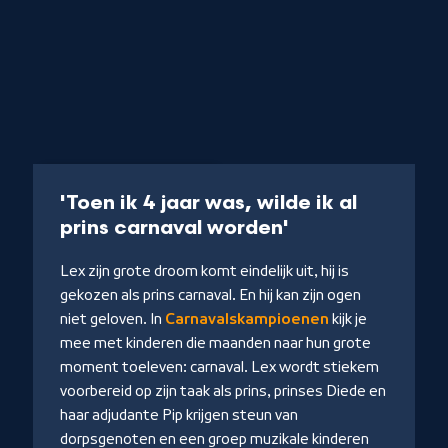
Programma
14 min
'Toen ik 4 jaar was, wilde ik al
-
prins carnaval worden'
Kijk
Lex zijn grote droom komt eindelijk uit, hij is
op
gekozen als prins carnaval. En hij kan zijn ogen
NPO
niet geloven. In
Carnavalskampioenen
kijk je
Start
mee met kinderen die maanden naar hun grote
moment toeleven: carnaval. Lex wordt stiekem
voorbereid op zijn taak als prins, prinses Diede en
haar adjudante Pip krijgen steun van
dorpsgenoten en een groep muzikale kinderen