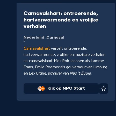
Programma
35 min
Carnavalshart: ontroerende,
hartverwarmende en vrolijke
-
verhalen
Kijk
Nederland
Carnaval
op
NPO
Carnavalshart
vertelt ontroerende,
Start
hartverwarmende, vrolijke en muzikale verhalen
uit carnavalsland. Met Rob Janssen als Lamme
Frans, Emile Roemer als gouverneur van Limburg
en Lex Uiting, schrijver van
Nao ’t Zuuje
.
Kijk op NPO Start
Favor