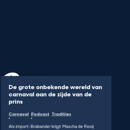
Podcast
25 min
De grote onbekende wereld van
carnaval aan de zijde van de
-
prins
Luister
Carnaval
Podcast
Tradities
de
podcast
Als import-Brabander krijgt Mascha de Rooij