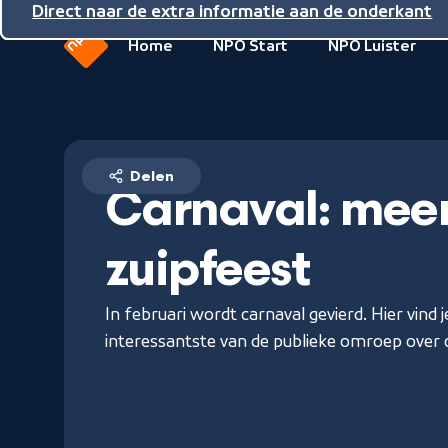
Direct naar de inhoud
Direct naar de hoofdnavigatie
Direct naar de extra informatie aan de onderkant
Home
NPO Start
NPO Luister
Naar
de
beginpagina
van
NPO
Delen
Carnaval: mee
zuipfeest
In februari wordt carnaval gevierd. Hier vind 
interessantste van de publieke omroep over 