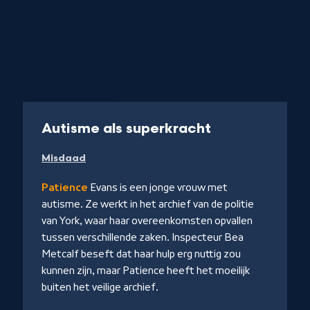
Serie
45 min
-
Autisme als superkracht
Kijk
Misdaad
op
NPO
Patience
Evans is een jonge vrouw met
Start
autisme. Ze werkt in het archief van de politie
van York, waar haar overeenkomsten opvallen
tussen verschillende zaken. Inspecteur Bea
Metcalf beseft dat haar hulp erg nuttig zou
kunnen zijn, maar Patience heeft het moeilijk
iet
buiten het veilige archief.