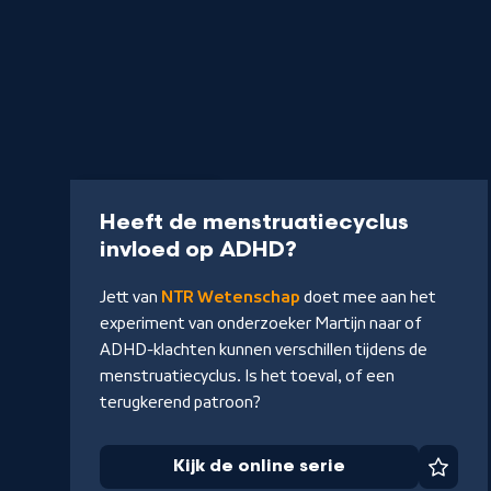
Video
2 min
Heeft de menstruatiecyclus
-
invloed op ADHD?
Kijk
Jett van
NTR Wetenschap
doet mee aan het
de
experiment van onderzoeker Martijn naar of
online
ADHD-klachten kunnen verschillen tijdens de
serie
menstruatiecyclus. Is het toeval, of een
terugkerend patroon?
Kijk de online serie
Favor