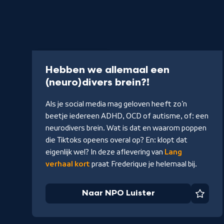
Podcast
4 min
Hebben we allemaal een
-
(neuro)divers brein?!
Naar
Als je social media mag geloven heeft zo’n
NPO
beetje iedereen ADHD, OCD of autisme, of: een
Luister
neurodivers brein. Wat is dat en waarom poppen
die Tiktoks opeens overal op? En: klopt dat
eigenlijk wel? In deze aflevering van
Lang
verhaal kort
praat Frederique je helemaal bij.
Naar NPO Luister
Favor