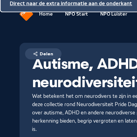
Direct naar de inhoud
Direct naar de hoofdnavigatie
Direct naar de extra informatie aan de onderkant
Home
NPO Start
NPO Luister
Naar
de
beginpagina
van
NPO
Delen
Autisme, ADHD
neurodiversitei
Wat betekent het om neurodivers te zijn in e
deze collectie rond Neurodiversiteit Pride Da
over autisme, ADHD en andere neurodiverse p
herkenning bieden, begrip vergroten en laten
is.