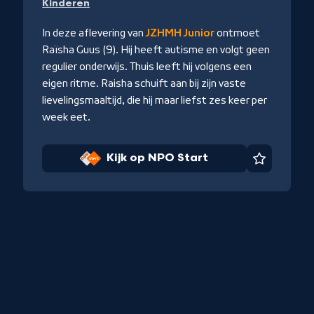
Kinderen
op
NPO
In deze aflevering van
JZHMH Junior
ontmoet
Start
Raïsha Guus (9). Hij heeft autisme en volgt geen
regulier onderwijs. Thuis leeft hij volgens een
eigen ritme. Raisha schuift aan bij zijn vaste
lievelingsmaaltijd, die hij maar liefst zes keer per
week eet.
iet
Kijk op NPO Start
Favoriet