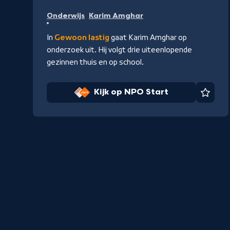
Kijk
Onderwijs
Karim Amghar
op
NPO
In
Gewoon lastig
gaat Karim Amghar op
Start
onderzoek uit. Hij volgt drie uiteenlopende
gezinnen thuis en op school.
Kijk op NPO Start
Favor