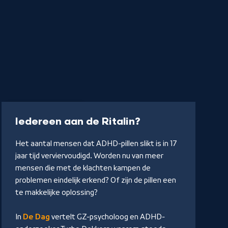
Podcast
23 min
-
Iedereen aan de Ritalin?
Naar
Het aantal mensen dat ADHD-pillen slikt is in 17
NPO
jaar tijd verviervoudigd. Worden nu van meer
Luister
mensen die met de klachten kampen de
problemen eindelijk erkend? Of zijn de pillen een
te makkelijke oplossing?
In
De Dag
vertelt GZ-psycholoog en ADHD-