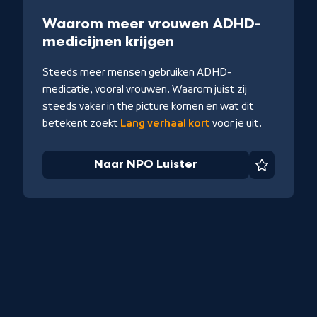
Podcast
5 min
Waarom meer vrouwen ADHD-
-
medicijnen krijgen
Naar
Steeds meer mensen gebruiken ADHD-
NPO
medicatie, vooral vrouwen. Waarom juist zij
Luister
steeds vaker in the picture komen en wat dit
betekent zoekt
Lang verhaal kort
voor je uit.
Naar NPO Luister
Favoriet
iet