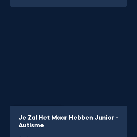
Aflevering
21 min
Je Zal Het Maar Hebben Junior -
-
Autisme
Kijk