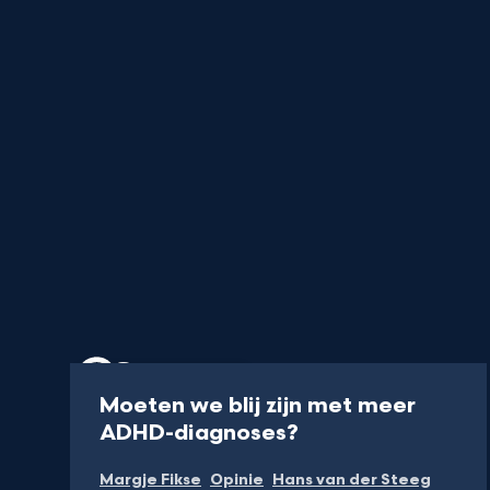
Podcast
14 min
Moeten we blij zijn met meer
-
ADHD-diagnoses?
Naar
Margje Fikse
Opinie
Hans van der Steeg
NPO