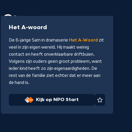
Serie
45 min
-
Het A-woord
Kijk
De 6-jarige Sam in dramaserie
Het A-Woord
zit
op
veel in zijn eigen wereld. Hij maakt weinig
NPO
contact en heeft onverklaarbare driftbuien.
Start
Volgens zijn ouders geen groot probleem, want
ieder kind heeft zo zijn eigenaardigheden. De
rest van de familie ziet echter dat er meer aan
de hand is.
Kijk op NPO Start
Favoriet