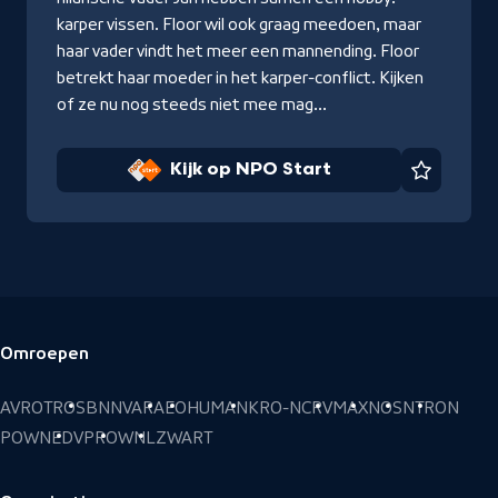
karper vissen. Floor wil ook graag meedoen, maar
haar vader vindt het meer een mannending. Floor
betrekt haar moeder in het karper-conflict. Kijken
of ze nu nog steeds niet mee mag...
Kijk op NPO Start
Favorie
Omroepen
Voettekst
AVROTROS
BNNVARA
EO
HUMAN
KRO-NCRV
MAX
NOS
NTR
ON
POWNED
VPRO
WNL
ZWART