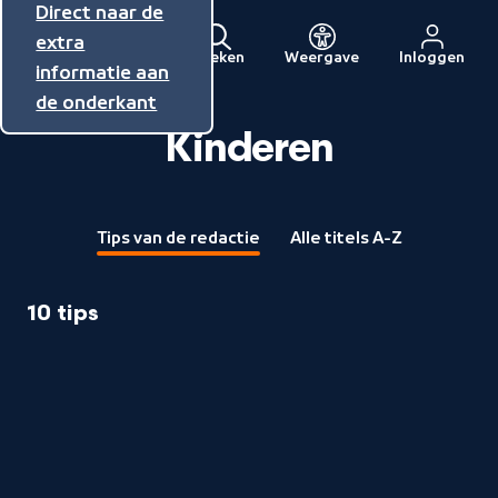
Direct naar de
Direct naar de
Direct naar de
inhoud
hoofdnavigatie
extra
Zoeken
Weergave
Inloggen
Menu
informatie aan
Naar
de onderkant
de
beginpagina
Kinderen
van
NPO
Tips van de redactie
Alle titels A-Z
10 tips