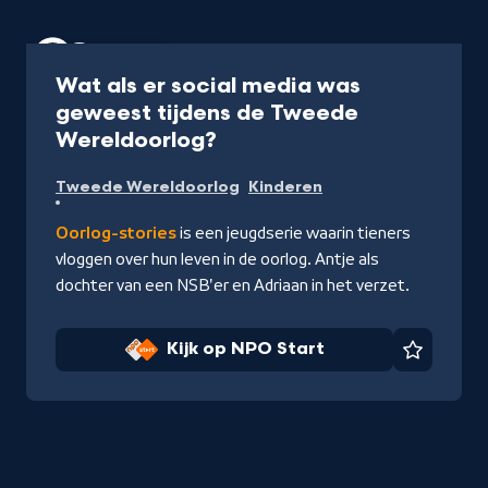
Serie
12 min
Wat als er social media was
geweest tijdens de Tweede
-
Wereldoorlog?
Kijk
Tweede Wereldoorlog
Kinderen
op
NPO
Oorlog-stories
is een jeugdserie waarin tieners
Start
vloggen over hun leven in de oorlog. Antje als
dochter van een NSB'er en Adriaan in het verzet.
Kijk op NPO Start
Favorie