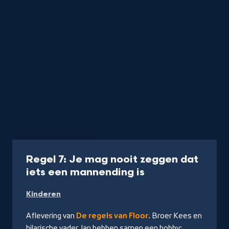
Aflevering
10 min
Regel 7: Je mag nooit zeggen dat
-
iets een mannending is
Kijk
Kinderen
op
NPO
Aflevering van
De regels van Floor
. Broer Kees en
Start
hilarische vader Jan hebben samen een hobby: