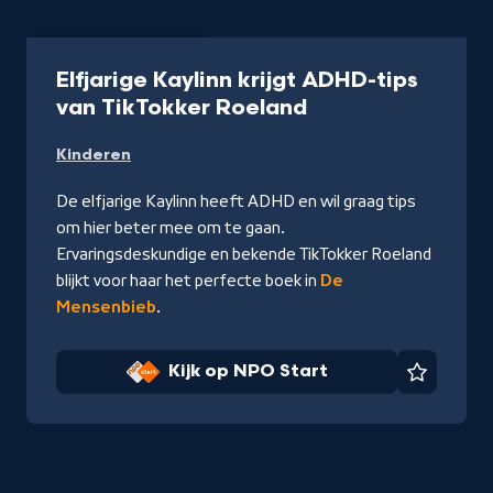
Aflevering
15 min
Elfjarige Kaylinn krijgt ADHD-tips
-
van TikTokker Roeland
Kijk
Kinderen
op
NPO
De elfjarige Kaylinn heeft ADHD en wil graag tips
Start
om hier beter mee om te gaan.
Ervaringsdeskundige en bekende TikTokker Roeland
blijkt voor haar het perfecte boek in
De
Mensenbieb
.
Kijk op NPO Start
Favorie