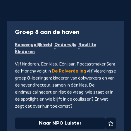
Podcast
45 min
-
Groep 8 aan de haven
Naar
Kansengelijkheid
Onderwijs
Real life
NPO
Kinderen
Luister
Vijf kinderen. Eén klas. Eén jaar. Podcastmaker Sara
de Monchy volgt in
De Rolverdeling
vijf Vlaardingse
groep 8-leerlingen: kinderen van dokwerkers en van
de havendirecteur, samen in één klas. De
eindmusical nadert en rijst de vraag: wie staat er in
de spotlight en wie blijft in de coulissen? En wat
zegt dat over hun toekomst?
Naar NPO Luister
Favorie