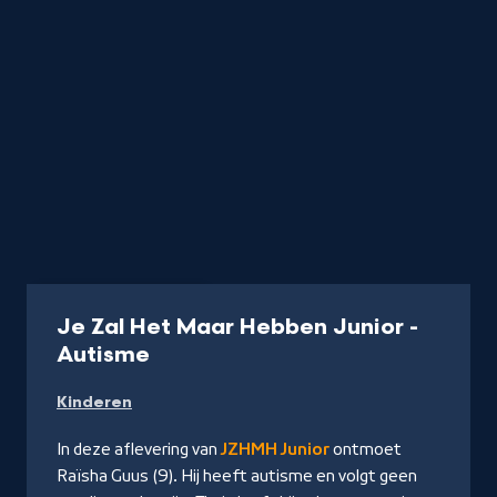
Aflevering
21 min
Je Zal Het Maar Hebben Junior -
-
Autisme
Kijk
Kinderen
op
NPO
In deze aflevering van
JZHMH Junior
ontmoet
Start
Raïsha Guus (9). Hij heeft autisme en volgt geen