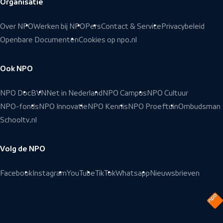
Organisatie
Over NPO
Werken bij NPO
Pers
Contact & Service
Privacybeleid
Openbare Documenten
Cookies op npo.nl
Ook NPO
NPO Doc
BVN
Net in Nederland
NPO Campus
NPO Cultuur
NPO-fonds
NPO Innovatie
NPO Kennis
NPO Proeftuin
Ombudsman
Schooltv.nl
Volg de NPO
Facebook
Instagram
YouTube
TikTok
Whatsapp
Nieuwsbrieven