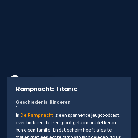
Podcast
15 min
-
Rampnacht: Titanic
Naar
Geschiedenis
Kinderen
NPO
Luister
In
De Rampnacht
is een spannende jeugdpodcast
over kinderen die een groot geheim ontdekken in
hun eigen familie. En dat geheim heeft alles te
maken met een echte ramp van lang geleden, zoals