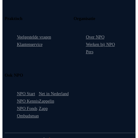
Praktisch
Organisatie
Veelgestelde vragen
Over NPO
Klantenservice
Werken bij NPO
Pers
Ook NPO
NPO Start
Net in Nederland
NPO Kennis
Zappelin
NPO Fonds
Zapp
Ombudsman