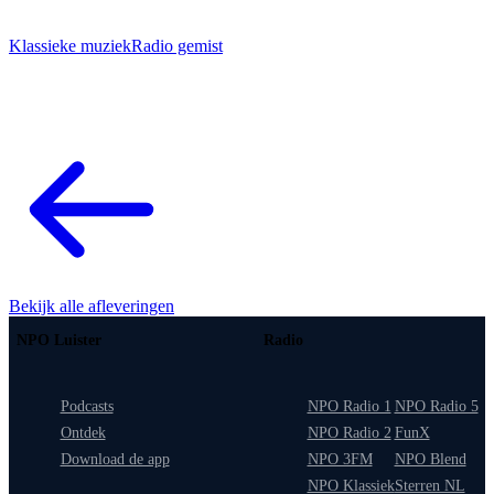
Klassieke muziek
Radio gemist
Bekijk alle afleveringen
NPO Luister
Radio
Podcasts
NPO Radio 1
NPO Radio 5
Ontdek
NPO Radio 2
FunX
Download de app
NPO 3FM
NPO Blend
NPO Klassiek
Sterren NL