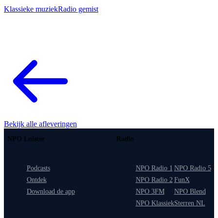
Klassieke muziek
Radio gemist
Bekijk alle afleveringen
NPO Luister
Radio
Podcasts
NPO Radio 1
NPO Radio 5
Ontdek
NPO Radio 2
FunX
Download de app
NPO 3FM
NPO Blend
NPO Klassiek
Sterren NL