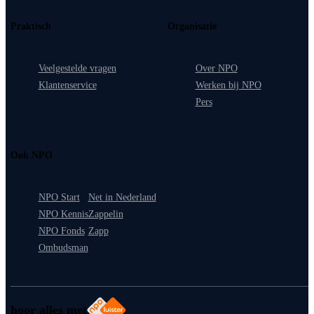
Praktisch
Organisatie
Veelgestelde vragen
Over NPO
Klantenservice
Werken bij NPO
Pers
Ook NPO
NPO Start
Net in Nederland
NPO Kennis
Zappelin
NPO Fonds
Zapp
Ombudsman
hoor alles met