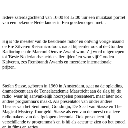
Iedere zaterdagochtend van 10:00 tot 12:00 uur een muzikaal portret
van een bekende Nederlander in Een goedemorgen met...
Hij is ‘de meester van de beeldende radio’ en ontving vorige maand
de Ere Zilveren Reissmicrofoon, nadat hij eerder ook al de Gouden
Radioring en de Marconi Oeuvre Award won. Zij werd uitgeroepen
tot 'Beste Nederlandse actrice aller tijden’ en won vijf Gouden
Kalveren, zes Rembrandt Awards en meerdere internationale
prijzen.
Stefan Stasse, geboren in 1960 in Amsterdam, gaat na de opleiding
dramadocent aan de Toneelacademie Maastricht aan de slag bij de
radio, waar hij aanvankelijk hoorspelen presenteert, maar later ook
andere programma’s maakt. Als presentator van onder andere
Theater van het Sentiment, Goudmijn, De Staat van Stasse en The
Magical Mystery Tour geldt Stasse als een van de meest creatieve
radiomakers van de afgelopen decennia. Ook presenteert hij
verschillende tv programma’s en is hij als acteur te zien op het toneel
en in films en series.