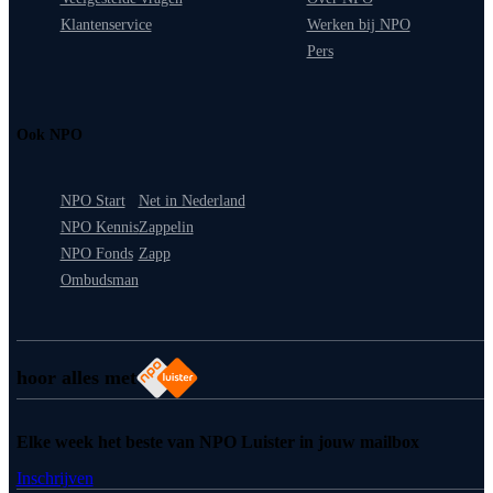
Klantenservice
Werken bij NPO
Pers
Ook NPO
NPO Start
Net in Nederland
NPO Kennis
Zappelin
NPO Fonds
Zapp
Ombudsman
hoor alles met
Elke week het beste van NPO Luister in jouw mailbox
Inschrijven