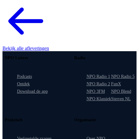
Bekijk alle afleveringen
NPO Luister
Radio
Podcasts
NPO Radio 1
NPO Radio 5
Ontdek
NPO Radio 2
FunX
Download de app
NPO 3FM
NPO Blend
NPO Klassiek
Sterren NL
Praktisch
Organisatie
Veelgestelde vragen
Over NPO