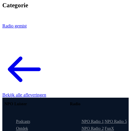
Categorie
Radio gemist
Bekijk alle afleveringen
NPO Luister
Radio
Podcasts
NPO Radio 1
NPO Radio 5
Ontdek
NPO Radio 2
FunX