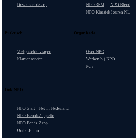
Download de app
NPO 3FM
NPO Blend
NPO Klassiek
Sterren NL
Praktisch
Organisatie
Veelgestelde vragen
Over NPO
Klantenservice
Werken bij NPO
Pers
Ook NPO
NPO Start
Net in Nederland
NPO Kennis
Zappelin
NPO Fonds
Zapp
Ombudsman