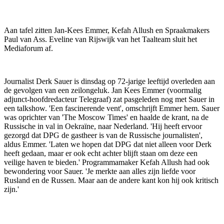
Aan tafel zitten Jan-Kees Emmer, Kefah Allush en Spraakmakers
Paul van Ass. Eveline van Rijswijk van het Taalteam sluit het
Mediaforum af.
Journalist Derk Sauer is dinsdag op 72-jarige leeftijd overleden aan
de gevolgen van een zeilongeluk. Jan Kees Emmer (voormalig
adjunct-hoofdredacteur Telegraaf) zat pasgeleden nog met Sauer in
een talkshow. 'Een fascinerende vent', omschrijft Emmer hem. Sauer
was oprichter van 'The Moscow Times' en haalde de krant, na de
Russische in val in Oekraïne, naar Nederland. 'Hij heeft ervoor
gezorgd dat DPG de gastheer is van de Russische journalisten',
aldus Emmer. 'Laten we hopen dat DPG dat niet alleen voor Derk
heeft gedaan, maar er ook echt achter blijft staan om deze een
veilige haven te bieden.' Programmamaker Kefah Allush had ook
bewondering voor Sauer. 'Je merkte aan alles zijn liefde voor
Rusland en de Russen. Maar aan de andere kant kon hij ook kritisch
zijn.'