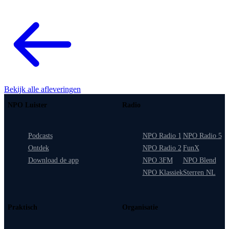
Bekijk alle afleveringen
NPO Luister
Radio
Podcasts
NPO Radio 1
NPO Radio 5
Ontdek
NPO Radio 2
FunX
Download de app
NPO 3FM
NPO Blend
NPO Klassiek
Sterren NL
Praktisch
Organisatie