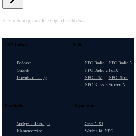
Er zijn (nog) geen afleveringen beschikbaar.
NPO Luister
Radio
Podcasts
NPO Radio 1
NPO Radio 5
Ontdek
NPO Radio 2
FunX
Download de app
NPO 3FM
NPO Blend
NPO Klassiek
Sterren NL
Praktisch
Organisatie
Veelgestelde vragen
Over NPO
Klantenservice
Werken bij NPO