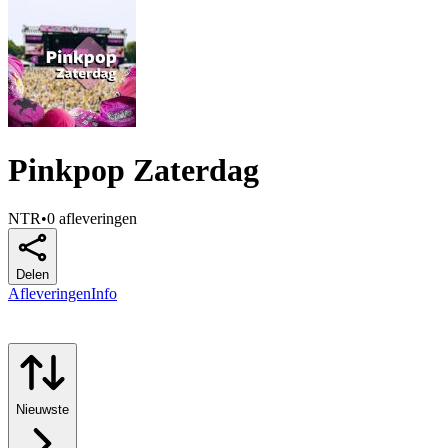
Pinkpop Zaterdag
NTR
•
0 afleveringen
Delen
Afleveringen
Info
Nieuwste