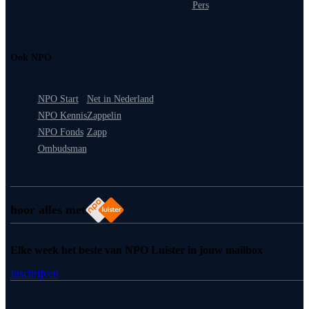
Pers
Ook NPO
NPO Start
Net in Nederland
NPO Kennis
Zappelin
NPO Fonds
Zapp
Ombudsman
hoor alles met
Elke week het beste van NPO Luister in jouw mailbox
Inschrijven