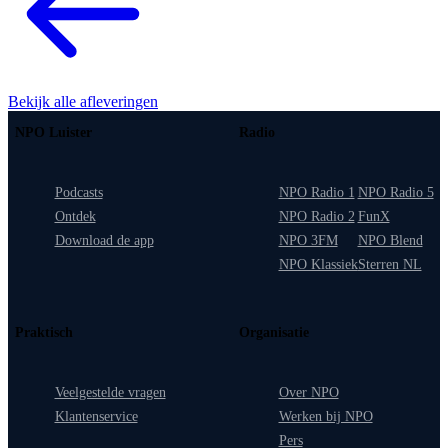
Bekijk alle afleveringen
NPO Luister
Radio
Podcasts
NPO Radio 1
NPO Radio 5
Ontdek
NPO Radio 2
FunX
Download de app
NPO 3FM
NPO Blend
NPO Klassiek
Sterren NL
Praktisch
Organisatie
Veelgestelde vragen
Over NPO
Klantenservice
Werken bij NPO
Pers