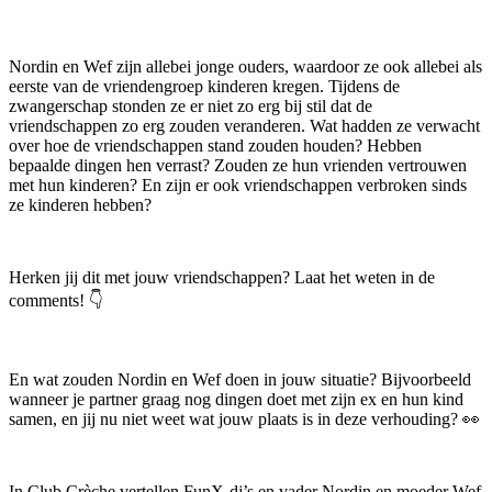
Nordin en Wef zijn allebei jonge ouders, waardoor ze ook allebei als
eerste van de vriendengroep kinderen kregen. Tijdens de
zwangerschap stonden ze er niet zo erg bij stil dat de
vriendschappen zo erg zouden veranderen. Wat hadden ze verwacht
over hoe de vriendschappen stand zouden houden? Hebben
bepaalde dingen hen verrast? Zouden ze hun vrienden vertrouwen
met hun kinderen? En zijn er ook vriendschappen verbroken sinds
ze kinderen hebben?
Herken jij dit met jouw vriendschappen? Laat het weten in de
comments! 👇
En wat zouden Nordin en Wef doen in jouw situatie? Bijvoorbeeld
wanneer je partner graag nog dingen doet met zijn ex en hun kind
samen, en jij nu niet weet wat jouw plaats is in deze verhouding? 👀
In Club Crèche vertellen FunX-dj’s en vader Nordin en moeder Wef