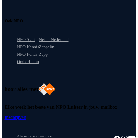
Ook NPO
NPO Start
Net in Nederland
NPO Kennis
Zappelin
NPO Fonds
Zapp
Ombudsman
hoor alles met
Elke week het beste van NPO Luister in jouw mailbox
Inschrijven
Algemene voorwaarden