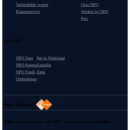
Veelgestelde vragen
Over NPO
Klantenservice
Werken bij NPO
Pers
Ook NPO
NPO Start
Net in Nederland
NPO Kennis
Zappelin
NPO Fonds
Zapp
Ombudsman
hoor alles met
Elke week het beste van NPO Luister in jouw mailbox