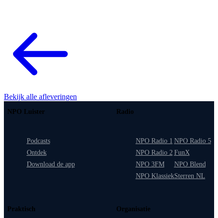
Bekijk alle afleveringen
NPO Luister
Radio
Podcasts
NPO Radio 1
NPO Radio 5
Ontdek
NPO Radio 2
FunX
Download de app
NPO 3FM
NPO Blend
NPO Klassiek
Sterren NL
Praktisch
Organisatie