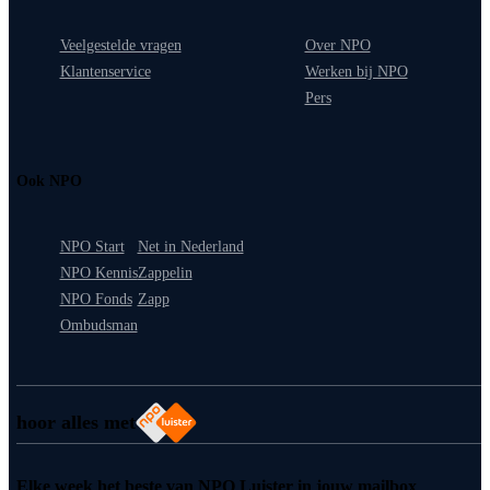
Veelgestelde vragen
Over NPO
Klantenservice
Werken bij NPO
Pers
Ook NPO
NPO Start
Net in Nederland
NPO Kennis
Zappelin
NPO Fonds
Zapp
Ombudsman
hoor alles met
Elke week het beste van NPO Luister in jouw mailbox