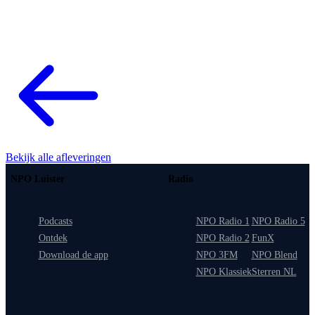
Bekijk alle afleveringen
NPO Luister
Radio
Podcasts
NPO Radio 1
NPO Radio 5
Ontdek
NPO Radio 2
FunX
Download de app
NPO 3FM
NPO Blend
NPO Klassiek
Sterren NL