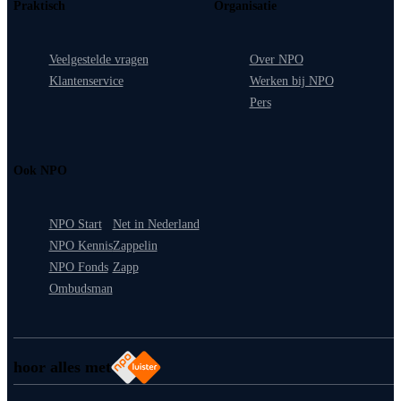
Praktisch
Organisatie
Veelgestelde vragen
Over NPO
Klantenservice
Werken bij NPO
Pers
Ook NPO
NPO Start
Net in Nederland
NPO Kennis
Zappelin
NPO Fonds
Zapp
Ombudsman
hoor alles met