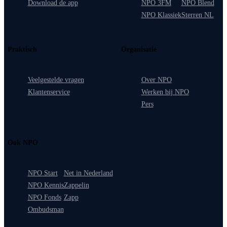
Download de app
NPO 3FM
NPO Blend
NPO Klassiek
Sterren NL
Praktisch
Organisatie
Veelgestelde vragen
Over NPO
Klantenservice
Werken bij NPO
Pers
Ook NPO
NPO Start
Net in Nederland
NPO Kennis
Zappelin
NPO Fonds
Zapp
Ombudsman