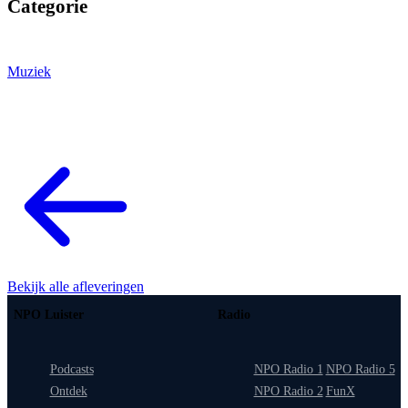
Categorie
Muziek
Bekijk alle afleveringen
NPO Luister
Radio
Podcasts
NPO Radio 1
NPO Radio 5
Ontdek
NPO Radio 2
FunX