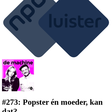
#273: Popster én moeder, kan
dat?