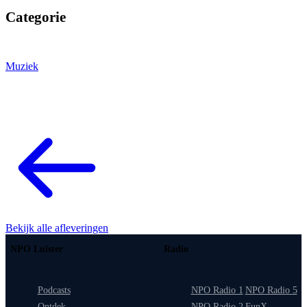
Categorie
Muziek
Bekijk alle afleveringen
NPO Luister
Radio
Podcasts
NPO Radio 1
NPO Radio 5
Ontdek
NPO Radio 2
FunX