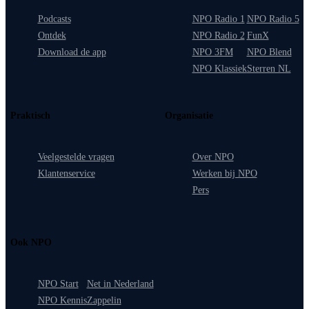
Podcasts
NPO Radio 1
NPO Radio 5
Ontdek
NPO Radio 2
FunX
Download de app
NPO 3FM
NPO Blend
NPO Klassiek
Sterren NL
Praktisch
Organisatie
Veelgestelde vragen
Over NPO
Klantenservice
Werken bij NPO
Pers
Ook NPO
NPO Start
Net in Nederland
NPO Kennis
Zappelin