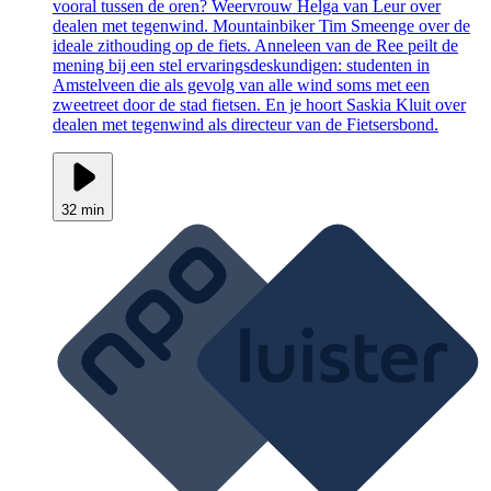
vooral tussen de oren? Weervrouw Helga van Leur over
dealen met tegenwind. Mountainbiker Tim Smeenge over de
ideale zithouding op de fiets. Anneleen van de Ree peilt de
mening bij een stel ervaringsdeskundigen: studenten in
Amstelveen die als gevolg van alle wind soms met een
zweetreet door de stad fietsen. En je hoort Saskia Kluit over
dealen met tegenwind als directeur van de Fietsersbond.
32 min