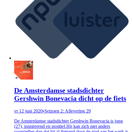
De Amsterdamse stadsdichter
Gershwin Bonevacia dicht op de fiets
vr 12 juni 2020
•
Seizoen 2: Aflevering 29
De Amsterdamse stadsdichter Gershwin Bonevacia is jong
(27), inspirerend en positief.Hij kan zich niet anders
voorstellen dan dat hij al fietsend door de stad aan het werk is.