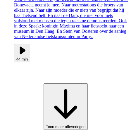
Bonevacia neemt je mee. Naar metrostations die broers van
elkaar zijn. Naar zijn moeder die er niets van begrijpt dat hij
haar fietsend belt. En naar de Dam, die niet voor niets
volstond met mensen die tegen racisme demonstreerden. Ook
in deze Spaak: koningin Máxima en haar fietstocht naar een
museum in Den Haag. En Stein van Oosteren over de aanleg
van Nederlandse fietskruispunten in Parijs.
44 min
Toon meer afleveringen