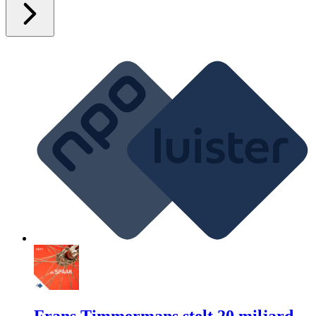
Frans Timmermans stelt 20 miljard