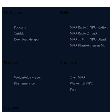
NPO Luister
Radio
Podcasts
NPO Radio 1
NPO Radio 5
Ontdek
NPO Radio 2
FunX
Download de app
NPO 3FM
NPO Blend
NPO Klassiek
Sterren NL
Praktisch
Organisatie
Veelgestelde vragen
Over NPO
Klantenservice
Werken bij NPO
Pers
Ook NPO