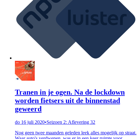
Tranen in je ogen. Na de lockdown
worden fietsers uit de binnenstad
geweerd
do 16 juli 2020
•
Seizoen 2: Aflevering 32
Nog geen twee maanden geleden leek alles mogelijk op straat.
Waar auto's verdwenen, was er in een keer ruimte voor