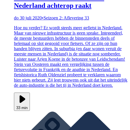
Nederland achterop raakt
do 30 juli 2020
•
Seizoen 2: Aflevering 33
Hoe nu verder? Er wordt steeds meer gefietst in Nederland.
Maar van nieuwe infrastructuur is geen sprake. Integendeel,
de meeste bestuurders hebben de binnensteden deels of
helemaal op slot gegooid voor fietsers. Of ze zijn op hun
handen blijven zitten. In suburbia (en daar wonen veruit de
meeste mensen in Nederland) is de situatie nog somberder.
Luister naar Arjen Koene in de betonzee van Leidschendam!
Stein van Oosteren maakt een vergelijking tussen de
fietsrevolutie in Frankrijk en de apathie in Nederland. En
fietshistorica Ruth Oldenziel probeert te verklaren waarom
hier niets gebeurt. Zij legt trouwens ook uit dat het uiteindelijk
de auto-industrie is die het tij in Nederland doet keren.
33 min