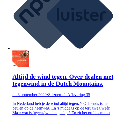
Altijd de wind tegen. Over dealen met
tegenwind in de Dutch Mountains.
do 3 september 2020
•
Seizoen -2: Aflevering 35
In Nederland heb je de wind altijd tegen. 's Ochtends is het
beulen op de heenweg. En 's middags op de terugweg wéér.
Maar wat is (tegen-)wind eigenlijk? En zit het probleem niet