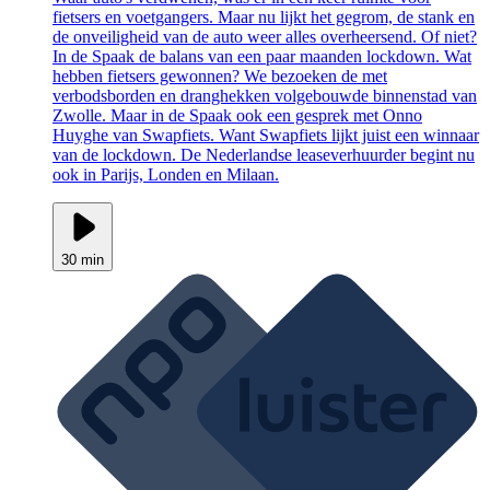
fietsers en voetgangers. Maar nu lijkt het gegrom, de stank en
de onveiligheid van de auto weer alles overheersend. Of niet?
In de Spaak de balans van een paar maanden lockdown. Wat
hebben fietsers gewonnen? We bezoeken de met
verbodsborden en dranghekken volgebouwde binnenstad van
Zwolle. Maar in de Spaak ook een gesprek met Onno
Huyghe van Swapfiets. Want Swapfiets lijkt juist een winnaar
van de lockdown. De Nederlandse leaseverhuurder begint nu
ook in Parijs, Londen en Milaan.
30 min