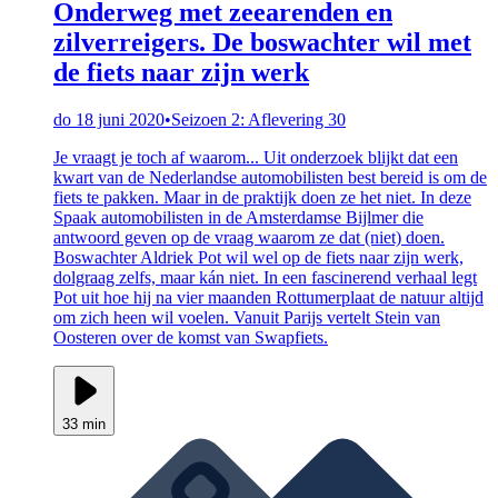
Onderweg met zeearenden en
zilverreigers. De boswachter wil met
de fiets naar zijn werk
do 18 juni 2020
•
Seizoen 2: Aflevering 30
Je vraagt je toch af waarom... Uit onderzoek blijkt dat een
kwart van de Nederlandse automobilisten best bereid is om de
fiets te pakken. Maar in de praktijk doen ze het niet. In deze
Spaak automobilisten in de Amsterdamse Bijlmer die
antwoord geven op de vraag waarom ze dat (niet) doen.
Boswachter Aldriek Pot wil wel op de fiets naar zijn werk,
dolgraag zelfs, maar kán niet. In een fascinerend verhaal legt
Pot uit hoe hij na vier maanden Rottumerplaat de natuur altijd
om zich heen wil voelen. Vanuit Parijs vertelt Stein van
Oosteren over de komst van Swapfiets.
33 min