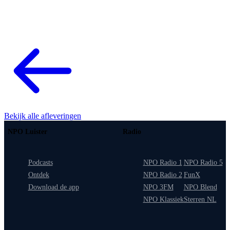
Bekijk alle afleveringen
NPO Luister
Radio
Podcasts
NPO Radio 1
NPO Radio 5
Ontdek
NPO Radio 2
FunX
Download de app
NPO 3FM
NPO Blend
NPO Klassiek
Sterren NL