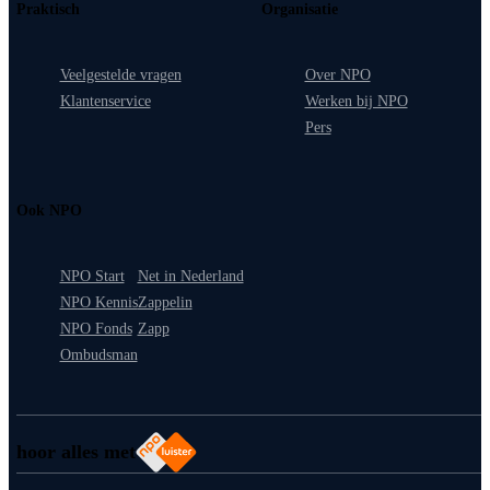
Praktisch
Organisatie
Veelgestelde vragen
Over NPO
Klantenservice
Werken bij NPO
Pers
Ook NPO
NPO Start
Net in Nederland
NPO Kennis
Zappelin
NPO Fonds
Zapp
Ombudsman
hoor alles met