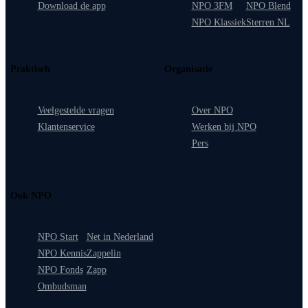
Download de app
NPO 3FM
NPO Blend
NPO Klassiek
Sterren NL
Praktisch
Organisatie
Veelgestelde vragen
Over NPO
Klantenservice
Werken bij NPO
Pers
Ook NPO
NPO Start
Net in Nederland
NPO Kennis
Zappelin
NPO Fonds
Zapp
Ombudsman