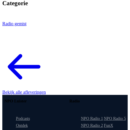
Categorie
Radio gemist
Bekijk alle afleveringen
NPO Luister
Radio
Podcasts
NPO Radio 1
NPO Radio 5
Ontdek
NPO Radio 2
FunX