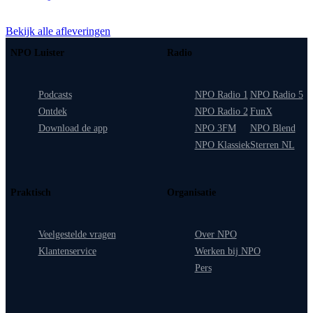
Bekijk alle afleveringen
NPO Luister
Radio
Podcasts
NPO Radio 1
NPO Radio 5
Ontdek
NPO Radio 2
FunX
Download de app
NPO 3FM
NPO Blend
NPO Klassiek
Sterren NL
Praktisch
Organisatie
Veelgestelde vragen
Over NPO
Klantenservice
Werken bij NPO
Pers