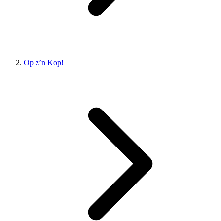
Op z’n Kop!