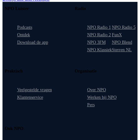
NPO Luister
Radio
Podcasts
NPO Radio 1
NPO Radio 5
Ontdek
NPO Radio 2
FunX
Download de app
NPO 3FM
NPO Blend
NPO Klassiek
Sterren NL
Praktisch
Organisatie
Veelgestelde vragen
Over NPO
Klantenservice
Werken bij NPO
Pers
Ook NPO