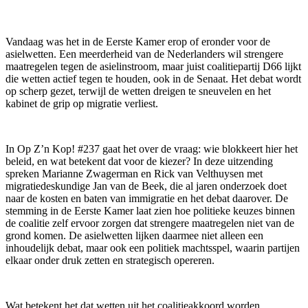
Vandaag was het in de Eerste Kamer erop of eronder voor de
asielwetten. Een meerderheid van de Nederlanders wil strengere
maatregelen tegen de asielinstroom, maar juist coalitiepartij D66 lijkt
die wetten actief tegen te houden, ook in de Senaat. Het debat wordt
op scherp gezet, terwijl de wetten dreigen te sneuvelen en het
kabinet de grip op migratie verliest.
In Op Z’n Kop! #237 gaat het over de vraag: wie blokkeert hier het
beleid, en wat betekent dat voor de kiezer? In deze uitzending
spreken Marianne Zwagerman en Rick van Velthuysen met
migratiedeskundige Jan van de Beek, die al jaren onderzoek doet
naar de kosten en baten van immigratie en het debat daarover. De
stemming in de Eerste Kamer laat zien hoe politieke keuzes binnen
de coalitie zelf ervoor zorgen dat strengere maatregelen niet van de
grond komen. De asielwetten lijken daarmee niet alleen een
inhoudelijk debat, maar ook een politiek machtsspel, waarin partijen
elkaar onder druk zetten en strategisch opereren.
Wat betekent het dat wetten uit het coalitieakkoord worden