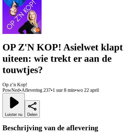
OP Z'N KOP! Asielwet klapt
uiteen: wie trekt er aan de
touwtjes?
Op z’n Kop!
PowNed
•
Aflevering 237
•
1 uur 8 min
•
wo 22 april
Luister nu
Delen
Beschrijving van de aflevering