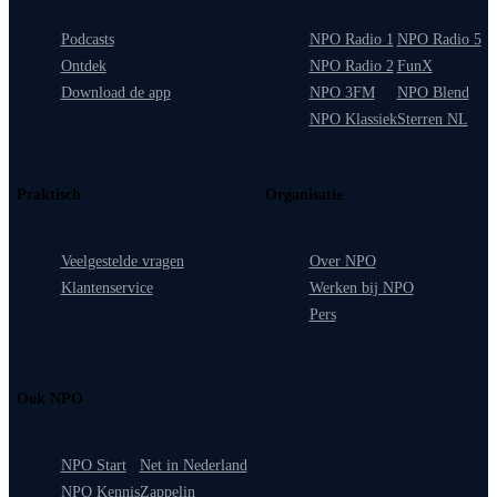
Podcasts
NPO Radio 1
NPO Radio 5
Ontdek
NPO Radio 2
FunX
Download de app
NPO 3FM
NPO Blend
NPO Klassiek
Sterren NL
Praktisch
Organisatie
Veelgestelde vragen
Over NPO
Klantenservice
Werken bij NPO
Pers
Ook NPO
NPO Start
Net in Nederland
NPO Kennis
Zappelin