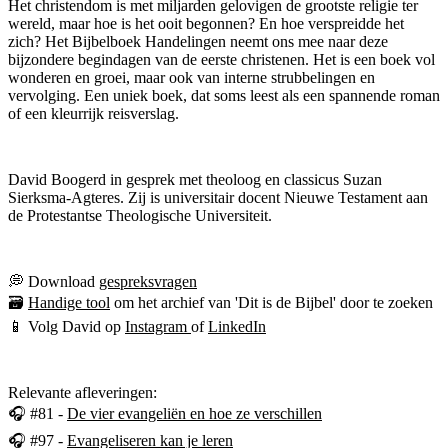
Het christendom is met miljarden gelovigen de grootste religie ter
wereld, maar hoe is het ooit begonnen? En hoe verspreidde het
zich? Het Bijbelboek Handelingen neemt ons mee naar deze
bijzondere begindagen van de eerste christenen. Het is een boek vol
wonderen en groei, maar ook van interne strubbelingen en
vervolging. Een uniek boek, dat soms leest als een spannende roman
of een kleurrijk reisverslag.
David Boogerd in gesprek met theoloog en classicus Suzan
Sierksma-Agteres. Zij is universitair docent Nieuwe Testament aan
de Protestantse Theologische Universiteit.
💭 Download
gespreksvragen
🗃
Handige tool
om het archief van 'Dit is de Bijbel' door te zoeken
📱 Volg David op
Instagram
of
LinkedIn
Relevante afleveringen:
🎧 #81 -
De vier evangeliën en hoe ze verschillen
🎧 #97 -
Evangeliseren kan je leren