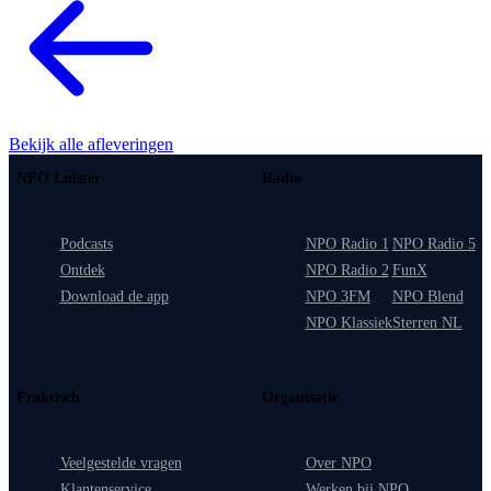
Bekijk alle afleveringen
NPO Luister
Radio
Podcasts
NPO Radio 1
NPO Radio 5
Ontdek
NPO Radio 2
FunX
Download de app
NPO 3FM
NPO Blend
NPO Klassiek
Sterren NL
Praktisch
Organisatie
Veelgestelde vragen
Over NPO
Klantenservice
Werken bij NPO