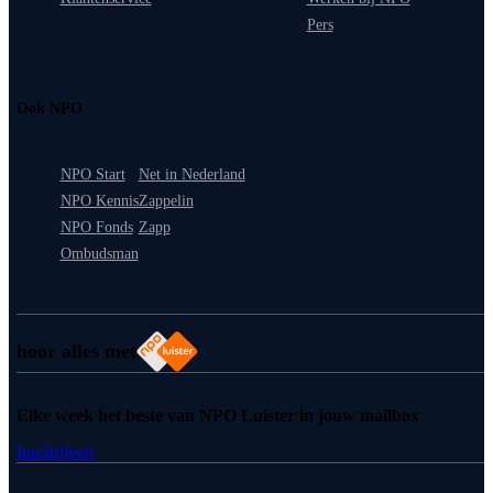
Pers
Ook NPO
NPO Start
Net in Nederland
NPO Kennis
Zappelin
NPO Fonds
Zapp
Ombudsman
hoor alles met
Elke week het beste van NPO Luister in jouw mailbox
Inschrijven