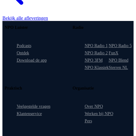
Bekijk alle afleveringen
NPO Luister
Radio
Podcasts
NPO Radio 1
NPO Radio 5
Ontdek
NPO Radio 2
FunX
Download de app
NPO 3FM
NPO Blend
NPO Klassiek
Sterren NL
Praktisch
Organisatie
Veelgestelde vragen
Over NPO
Klantenservice
Werken bij NPO
Pers