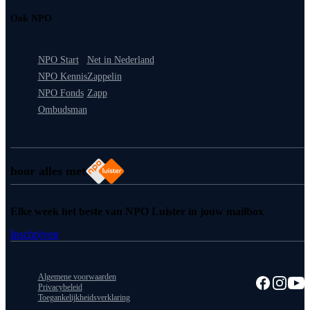
Ook NPO
NPO Start
Net in Nederland
NPO Kennis
Zappelin
NPO Fonds
Zapp
Ombudsman
hoor alles met
Elke week het beste van NPO Luister in jouw mailbox
Inschrijven
Algemene voorwaarden
Privacybeleid
Toegankelijkheidsverklaring