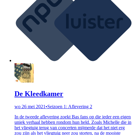
De Kleedkamer
wo 26 mei 2021
•
Seizoen 1: Aflevering 2
In de tweede aflevering zoekt Bas fans op die ieder een eigen
uniek verhaal hebben rondom hun held. Zoals Michelle die in
het vliegtuig terug van concerten mijmerde dat het niet erg
zou zijn als het vliegtuig neer zou storten, na de mooiste