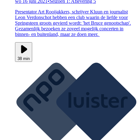
wo 16 juni 2021
•
Seizoen 1: Aflevering 5
Presentator Art Rooijakkers, schrijver Kluun en journalist
Leon Verdonschot hebben een club waarin de liefde voor
Springsteen groots gevierd wordt: 'het Bruce genootschap'.
Gezamenlijk bezoeken ze zoveel mogelijk concerten in
binnen- en buitenland, maar ze doen meer.
38 min