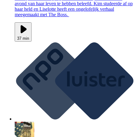
avond van haar leven te hebben beleefd. Kim studeerde af op
haar held en Liselotte heeft een ongelofelijk verhaal
meegemaakt met The Boss.
37 min