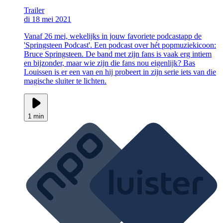
Trailer
di 18 mei 2021
Vanaf 26 mei, wekelijks in jouw favoriete podcastapp de
'Springsteen Podcast'. Een podcast over hét popmuziekicoon:
Bruce Springsteen. De band met zijn fans is vaak erg intiem
en bijzonder, maar wie zijn die fans nou eigenlijk? Bas
Louissen is er een van en hij probeert in zijn serie iets van die
magische sluiter te lichten.
1 min