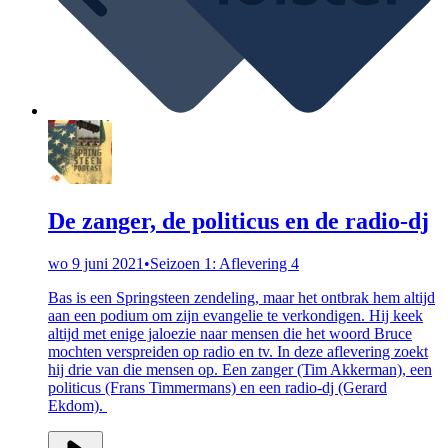
De zanger, de politicus en de radio-dj
wo 9 juni 2021
•
Seizoen 1: Aflevering 4
Bas is een Springsteen zendeling, maar het ontbrak hem altijd
aan een podium om zijn evangelie te verkondigen. Hij keek
altijd met enige jaloezie naar mensen die het woord Bruce
mochten verspreiden op radio en tv. In deze aflevering zoekt
hij drie van die mensen op. Een zanger (Tim Akkerman), een
politicus (Frans Timmermans) en een radio-dj (Gerard
Ekdom).