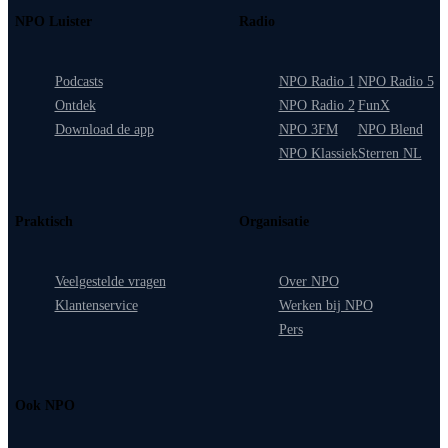
NPO Luister
Radio
Podcasts
NPO Radio 1
NPO Radio 5
Ontdek
NPO Radio 2
FunX
Download de app
NPO 3FM
NPO Blend
NPO Klassiek
Sterren NL
Praktisch
Organisatie
Veelgestelde vragen
Over NPO
Klantenservice
Werken bij NPO
Pers
Ook NPO