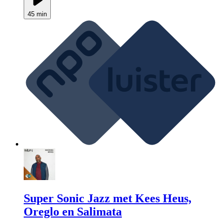
45 min
Super Sonic Jazz met Kees Heus,
Oreglo en Salimata