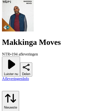
Makkinga Moves
NTR
•
194 afleveringen
Luister nu
Delen
Afleveringen
Info
Nieuwste