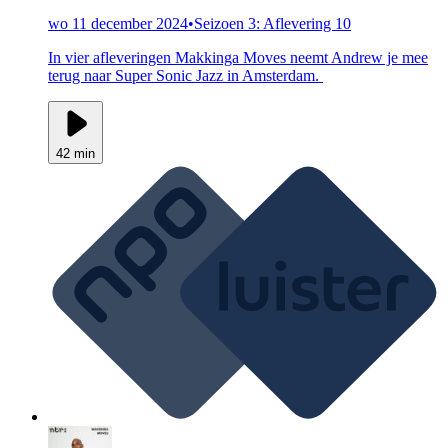
wo 11 december 2024
•
Seizoen 3: Aflevering 10
In vier afleveringen Makkinga Moves neemt Andrew je mee
terug naar Super Sonic Jazz in Amsterdam.
42 min