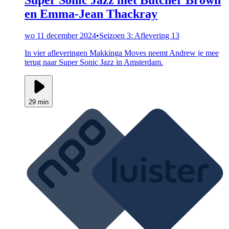
en Emma-Jean Thackray
wo 11 december 2024
•
Seizoen 3: Aflevering 13
In vier afleveringen Makkinga Moves neemt Andrew je mee
terug naar Super Sonic Jazz in Amsterdam.
29 min