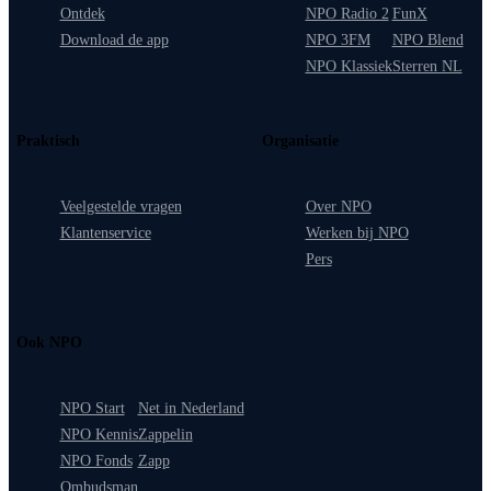
Ontdek
NPO Radio 2
FunX
Download de app
NPO 3FM
NPO Blend
NPO Klassiek
Sterren NL
Praktisch
Organisatie
Veelgestelde vragen
Over NPO
Klantenservice
Werken bij NPO
Pers
Ook NPO
NPO Start
Net in Nederland
NPO Kennis
Zappelin
NPO Fonds
Zapp
Ombudsman