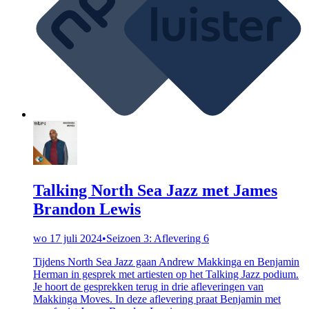
Talking North Sea Jazz met James
Brandon Lewis
wo 17 juli 2024
•
Seizoen 3: Aflevering 6
Tijdens North Sea Jazz gaan Andrew Makkinga en Benjamin
Herman in gesprek met artiesten op het Talking Jazz podium.
Je hoort de gesprekken terug in drie afleveringen van
Makkinga Moves. In deze aflevering praat Benjamin met