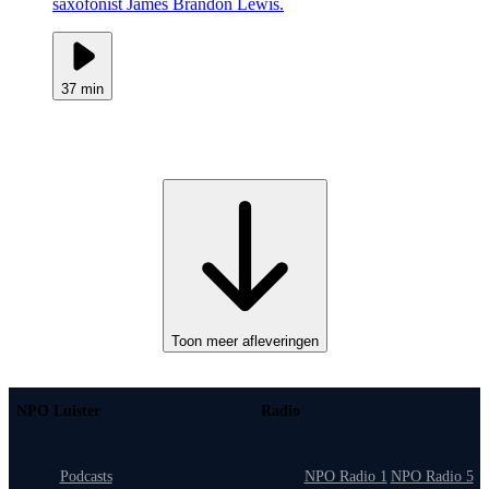
saxofonist James Brandon Lewis.
37 min
Toon meer afleveringen
NPO Luister
Radio
Podcasts
NPO Radio 1
NPO Radio 5