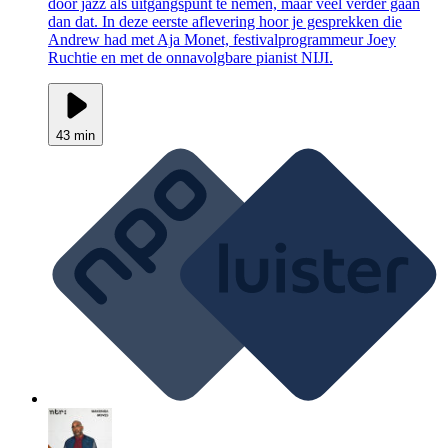
door jazz als uitgangspunt te nemen, maar veel verder gaan
dan dat. In deze eerste aflevering hoor je gesprekken die
Andrew had met Aja Monet, festivalprogrammeur Joey
Ruchtie en met de onnavolgbare pianist NIJI.
43 min