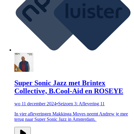
Super Sonic Jazz met Brintex
Collective, B.Cool-Aid en ROSEYE
wo 11 december 2024
•
Seizoen 3: Aflevering 11
In vier afleveringen Makkinga Moves neemt Andrew je mee
terug naar Super Sonic Jazz in Amsterdam.