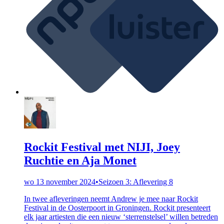
Rockit Festival met NIJI, Joey
Ruchtie en Aja Monet
wo 13 november 2024
•
Seizoen 3: Aflevering 8
In twee afleveringen neemt Andrew je mee naar Rockit
Festival in de Oosterpoort in Groningen. Rockit presenteert
elk jaar artiesten die een nieuw ‘sterrenstelsel’ willen betreden