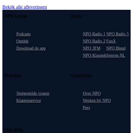
Bekijk alle afleveringen
NPO Luister
Radio
Podcasts
NPO Radio 1
NPO Radio 5
Ontdek
NPO Radio 2
FunX
Download de app
NPO 3FM
NPO Blend
NPO Klassiek
Sterren NL
Praktisch
Organisatie
Veelgestelde vragen
Over NPO
Klantenservice
Werken bij NPO
Pers
Ook NPO