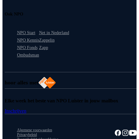
Ook NPO
NPO Start
Net in Nederland
NPO Kennis
Zappelin
NPO Fonds
Zapp
Ombudsman
hoor alles met
Elke week het beste van NPO Luister in jouw mailbox
Inschrijven
Algemene voorwaarden
Privacybeleid