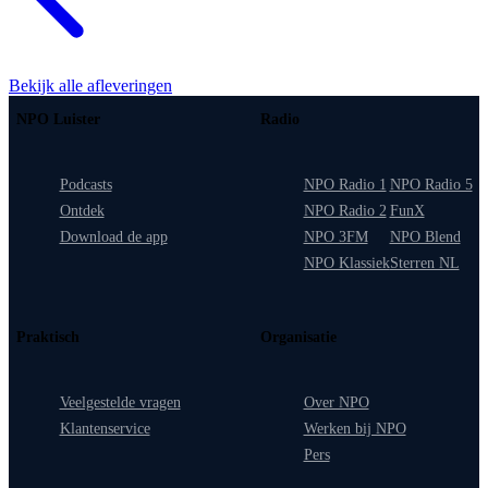
Bekijk alle afleveringen
NPO Luister
Radio
Podcasts
NPO Radio 1
NPO Radio 5
Ontdek
NPO Radio 2
FunX
Download de app
NPO 3FM
NPO Blend
NPO Klassiek
Sterren NL
Praktisch
Organisatie
Veelgestelde vragen
Over NPO
Klantenservice
Werken bij NPO
Pers