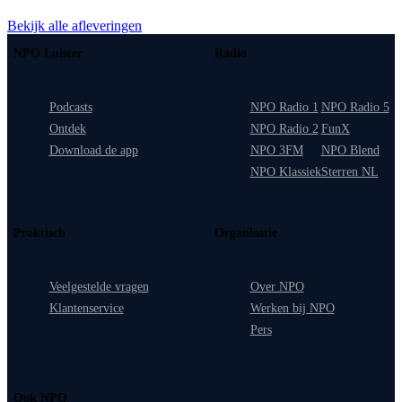
Bekijk alle afleveringen
NPO Luister
Radio
Podcasts
NPO Radio 1
NPO Radio 5
Ontdek
NPO Radio 2
FunX
Download de app
NPO 3FM
NPO Blend
NPO Klassiek
Sterren NL
Praktisch
Organisatie
Veelgestelde vragen
Over NPO
Klantenservice
Werken bij NPO
Pers
Ook NPO