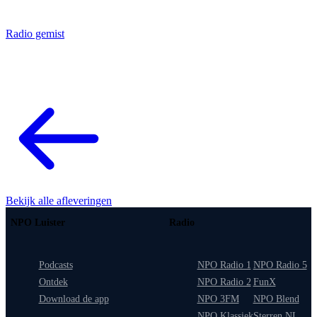
Radio gemist
Bekijk alle afleveringen
NPO Luister
Radio
Podcasts
NPO Radio 1
NPO Radio 5
Ontdek
NPO Radio 2
FunX
Download de app
NPO 3FM
NPO Blend
NPO Klassiek
Sterren NL