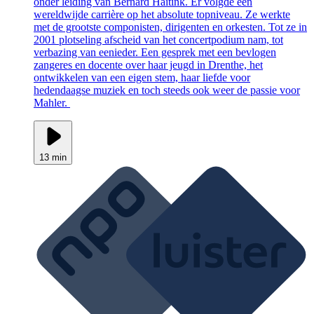
onder leiding van Bernard Haitink. Er volgde een
wereldwijde carrière op het absolute topniveau. Ze werkte
met de grootste componisten, dirigenten en orkesten. Tot ze in
2001 plotseling afscheid van het concertpodium nam, tot
verbazing van eenieder. Een gesprek met een bevlogen
zangeres en docente over haar jeugd in Drenthe, het
ontwikkelen van een eigen stem, haar liefde voor
hedendaagse muziek en toch steeds ook weer de passie voor
Mahler.
13 min