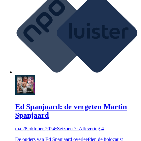
Ed Spanjaard: de vergeten Martin
Spanjaard
ma 28 oktober 2024
•
Seizoen 7: Aflevering 4
De ouders van Ed Spanjaard overleefden de holocaust