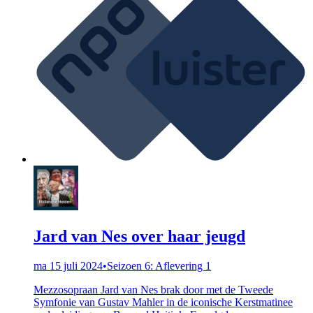
Jard van Nes over haar jeugd
ma 15 juli 2024
•
Seizoen 6: Aflevering 1
Mezzosopraan Jard van Nes brak door met de Tweede
Symfonie van Gustav Mahler in de iconische Kerstmatinee