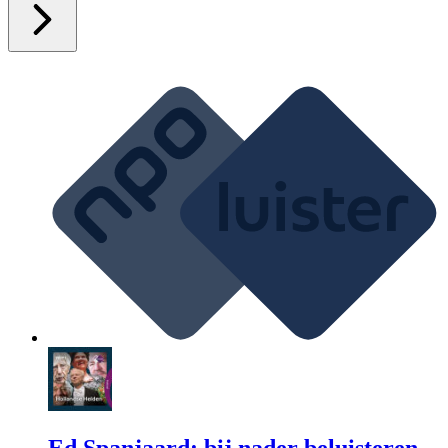
Ed Spanjaard: bij nader beluisteren