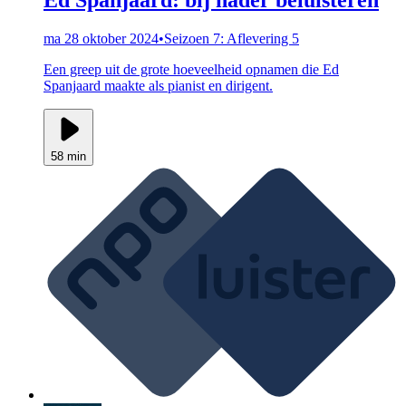
ma 28 oktober 2024
•
Seizoen 7: Aflevering 5
Een greep uit de grote hoeveelheid opnamen die Ed
Spanjaard maakte als pianist en dirigent.
58 min