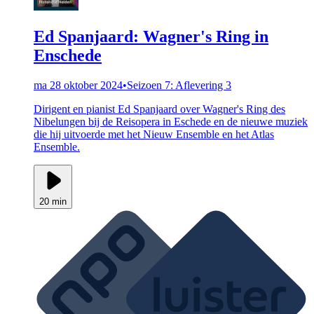
Ed Spanjaard: Wagner's Ring in
Enschede
ma 28 oktober 2024
•
Seizoen 7: Aflevering 3
Dirigent en pianist Ed Spanjaard over Wagner's Ring des
Nibelungen bij de Reisopera in Eschede en de nieuwe muziek
die hij uitvoerde met het Nieuw Ensemble en het Atlas
Ensemble.
20 min