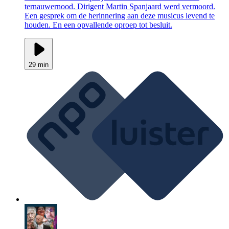
ternauwernood. Dirigent Martin Spanjaard werd vermoord.
Een gesprek om de herinnering aan deze musicus levend te
houden. En een opvallende oproep tot besluit.
29 min