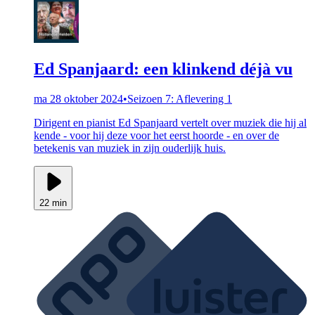
Ed Spanjaard: een klinkend déjà vu
ma 28 oktober 2024
•
Seizoen 7: Aflevering 1
Dirigent en pianist Ed Spanjaard vertelt over muziek die hij al
kende - voor hij deze voor het eerst hoorde - en over de
betekenis van muziek in zijn ouderlijk huis.
22 min