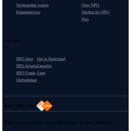
Veelgestelde vragen
Over NPO
Klantenservice
Werken bij NPO
Pers
Ook NPO
NPO Start
Net in Nederland
NPO Kennis
Zappelin
NPO Fonds
Zapp
Ombudsman
hoor alles met
Elke week het beste van NPO Luister in jouw mailbox