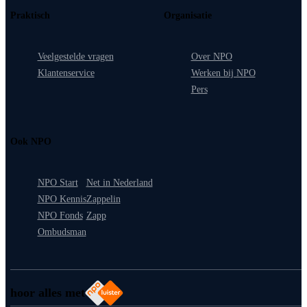
Praktisch
Organisatie
Veelgestelde vragen
Over NPO
Klantenservice
Werken bij NPO
Pers
Ook NPO
NPO Start
Net in Nederland
NPO Kennis
Zappelin
NPO Fonds
Zapp
Ombudsman
hoor alles met