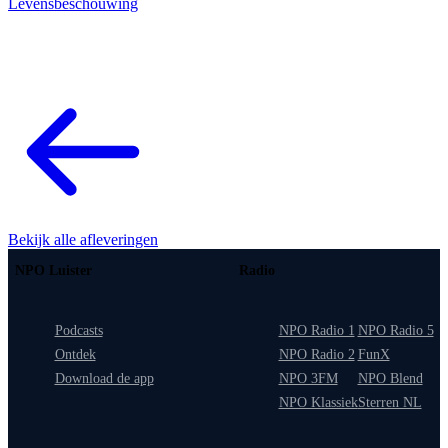
Levensbeschouwing
Bekijk alle afleveringen
NPO Luister
Radio
Podcasts
NPO Radio 1
NPO Radio 5
Ontdek
NPO Radio 2
FunX
Download de app
NPO 3FM
NPO Blend
NPO Klassiek
Sterren NL