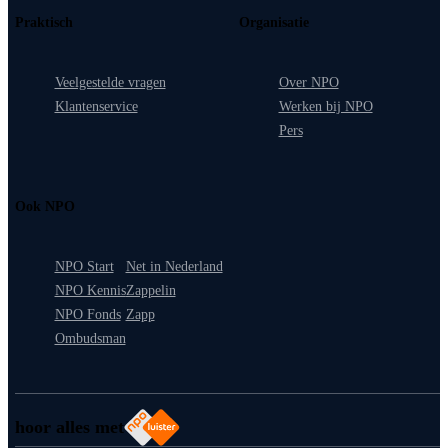
Praktisch
Organisatie
Veelgestelde vragen
Over NPO
Klantenservice
Werken bij NPO
Pers
Ook NPO
NPO Start
Net in Nederland
NPO Kennis
Zappelin
NPO Fonds
Zapp
Ombudsman
hoor alles met