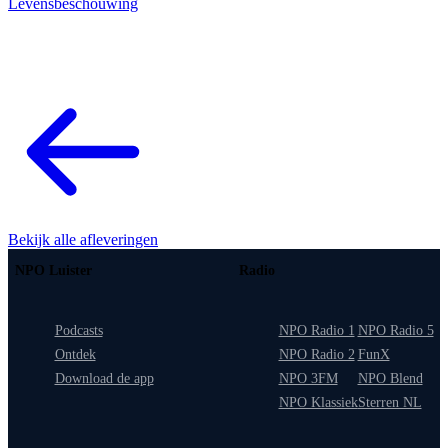
Levensbeschouwing
Bekijk alle afleveringen
NPO Luister
Radio
Podcasts
NPO Radio 1
NPO Radio 5
Ontdek
NPO Radio 2
FunX
Download de app
NPO 3FM
NPO Blend
NPO Klassiek
Sterren NL