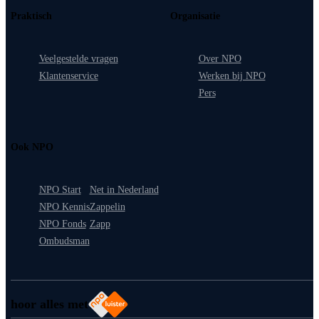
Praktisch
Organisatie
Veelgestelde vragen
Over NPO
Klantenservice
Werken bij NPO
Pers
Ook NPO
NPO Start
Net in Nederland
NPO Kennis
Zappelin
NPO Fonds
Zapp
Ombudsman
hoor alles met