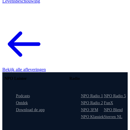
Levensbeschouwing
Bekijk alle afleveringen
NPO Luister
Radio
Podcasts
NPO Radio 1
NPO Radio 5
Ontdek
NPO Radio 2
FunX
Download de app
NPO 3FM
NPO Blend
NPO Klassiek
Sterren NL