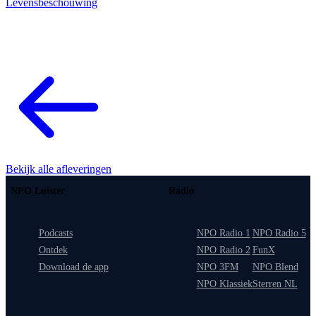
Levensbeschouwing
Bekijk alle afleveringen
NPO Luister
Radio
Podcasts
NPO Radio 1
NPO Radio 5
Ontdek
NPO Radio 2
FunX
Download de app
NPO 3FM
NPO Blend
NPO Klassiek
Sterren NL