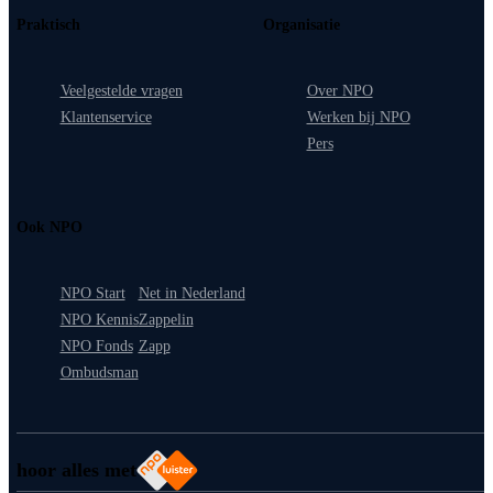
Praktisch
Organisatie
Veelgestelde vragen
Over NPO
Klantenservice
Werken bij NPO
Pers
Ook NPO
NPO Start
Net in Nederland
NPO Kennis
Zappelin
NPO Fonds
Zapp
Ombudsman
hoor alles met