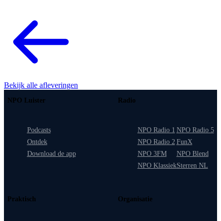
Bekijk alle afleveringen
NPO Luister
Radio
Podcasts
NPO Radio 1
NPO Radio 5
Ontdek
NPO Radio 2
FunX
Download de app
NPO 3FM
NPO Blend
NPO Klassiek
Sterren NL
Praktisch
Organisatie