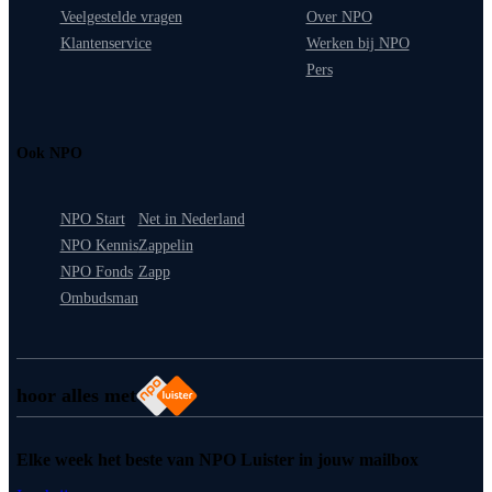
Veelgestelde vragen
Over NPO
Klantenservice
Werken bij NPO
Pers
Ook NPO
NPO Start
Net in Nederland
NPO Kennis
Zappelin
NPO Fonds
Zapp
Ombudsman
hoor alles met
Elke week het beste van NPO Luister in jouw mailbox