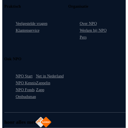
Praktisch
Organisatie
Veelgestelde vragen
Over NPO
Klantenservice
Werken bij NPO
Pers
Ook NPO
NPO Start
Net in Nederland
NPO Kennis
Zappelin
NPO Fonds
Zapp
Ombudsman
hoor alles met