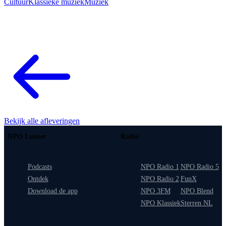
Cultuur
Klassieke muziek
Muziek
Bekijk alle afleveringen
NPO Luister
Radio
Podcasts
NPO Radio 1
NPO Radio 5
Ontdek
NPO Radio 2
FunX
Download de app
NPO 3FM
NPO Blend
NPO Klassiek
Sterren NL