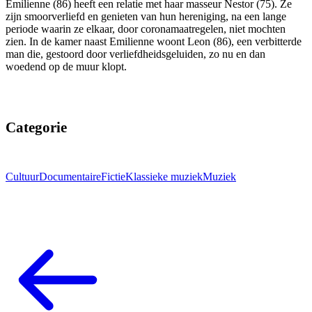
Emilienne (86) heeft een relatie met haar masseur Nestor (75). Ze
zijn smoorverliefd en genieten van hun hereniging, na een lange
periode waarin ze elkaar, door coronamaatregelen, niet mochten
zien. In de kamer naast Emilienne woont Leon (86), een verbitterde
man die, gestoord door verliefdheidsgeluiden, zo nu en dan
woedend op de muur klopt.
Categorie
Cultuur
Documentaire
Fictie
Klassieke muziek
Muziek