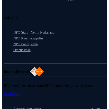
Ook NPO
NPO Start
Net in Nederland
NPO Kennis
Zappelin
NPO Fonds
Zapp
Ombudsman
hoor alles met
Elke week het beste van NPO Luister in jouw mailbox
Inschrijven
Algemene voorwaarden