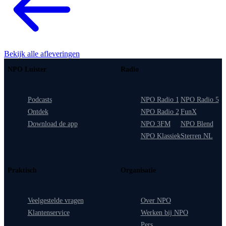
Bekijk alle afleveringen
NPO Luister
Radio
Podcasts
NPO Radio 1
NPO Radio 5
Ontdek
NPO Radio 2
FunX
Download de app
NPO 3FM
NPO Blend
NPO Klassiek
Sterren NL
Praktisch
Organisatie
Veelgestelde vragen
Over NPO
Klantenservice
Werken bij NPO
Pers