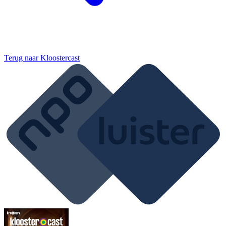
Terug naar
Kloostercast