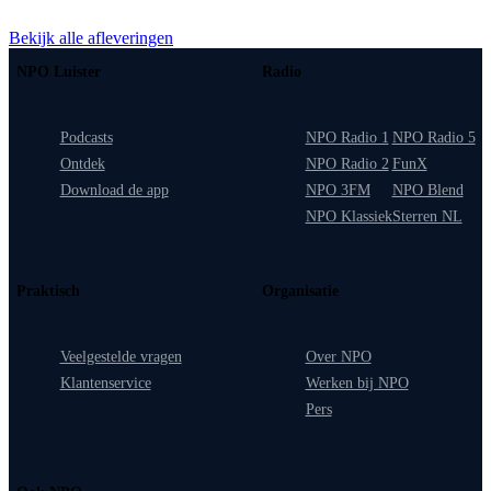
Bekijk alle afleveringen
NPO Luister
Radio
Podcasts
NPO Radio 1
NPO Radio 5
Ontdek
NPO Radio 2
FunX
Download de app
NPO 3FM
NPO Blend
NPO Klassiek
Sterren NL
Praktisch
Organisatie
Veelgestelde vragen
Over NPO
Klantenservice
Werken bij NPO
Pers